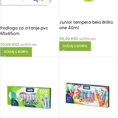
Junior tempera bela Brillio
one 40ml
Podloga za crtanje pvc
65x45cm
99,00
RSD
sa PDV-om
55,00
RSD
sa PDV-om
DODAJ U KORPU
DODAJ U KORPU