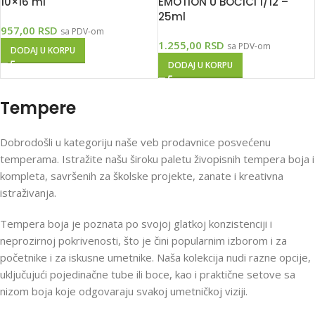
10×16 ml
EMOTION U BOČICI 1/12 –
25ml
957,00
RSD
sa PDV-om
1.255,00
RSD
sa PDV-om
DODAJ U KORPU
DODAJ U KORPU
Tempere
Dobrodošli u kategoriju naše veb prodavnice posvećenu
temperama. Istražite našu široku paletu živopisnih tempera boja i
kompleta, savršenih za školske projekte, zanate i kreativna
istraživanja.
Tempera boja je poznata po svojoj glatkoj konzistenciji i
neprozirnoj pokrivenosti, što je čini popularnim izborom i za
početnike i za iskusne umetnike. Naša kolekcija nudi razne opcije,
uključujući pojedinačne tube ili boce, kao i praktične setove sa
nizom boja koje odgovaraju svakoj umetničkoj viziji.