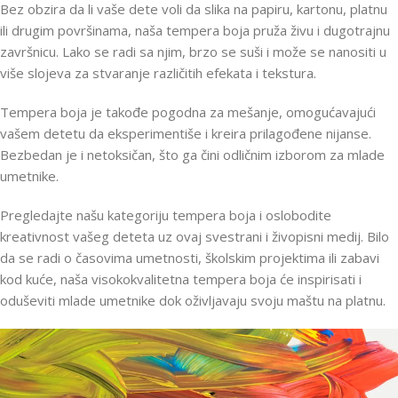
Bez obzira da li vaše dete voli da slika na papiru, kartonu, platnu
ili drugim površinama, naša tempera boja pruža živu i dugotrajnu
završnicu. Lako se radi sa njim, brzo se suši i može se nanositi u
više slojeva za stvaranje različitih efekata i tekstura.
Tempera boja je takođe pogodna za mešanje, omogućavajući
vašem detetu da eksperimentiše i kreira prilagođene nijanse.
Bezbedan je i netoksičan, što ga čini odličnim izborom za mlade
umetnike.
Pregledajte našu kategoriju tempera boja i oslobodite
kreativnost vašeg deteta uz ovaj svestrani i živopisni medij. Bilo
da se radi o časovima umetnosti, školskim projektima ili zabavi
kod kuće, naša visokokvalitetna tempera boja će inspirisati i
oduševiti mlade umetnike dok oživljavaju svoju maštu na platnu.