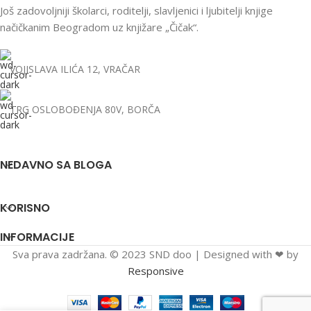
Još zadovoljniji školarci, roditelji, slavljenici i ljubitelji knjige
načičkanim Beogradom uz knjižare „Čičak“.
VOJISLAVA ILIĆA 12, VRAČAR
TRG OSLOBOĐENJA 80V, BORČA
NEDAVNO SA BLOGA
KORISNO
INFORMACIJE
Sva prava zadržana. © 2023 SND doo | Designed with ❤ by
Responsive