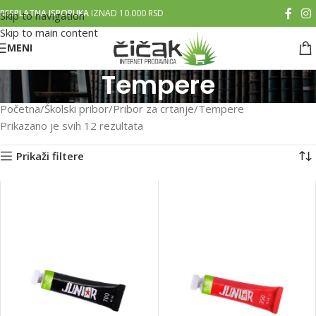
BESPLATNA ISPORUKA
IZNAD 10.000 RSD
Skip to navigation
Skip to main content
MENI
Tempere
Početna
Školski pribor
Pribor za crtanje
Tempere
Prikazano je svih 12 rezultata
Prikaži filtere