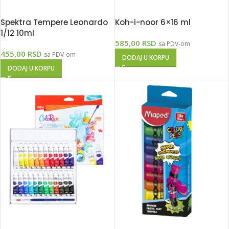
Spektra Tempere Leonardo
Koh-i-noor 6×16 ml
1/12 10ml
585,00
RSD
sa PDV-om
455,00
RSD
sa PDV-om
DODAJ U KORPU
DODAJ U KORPU