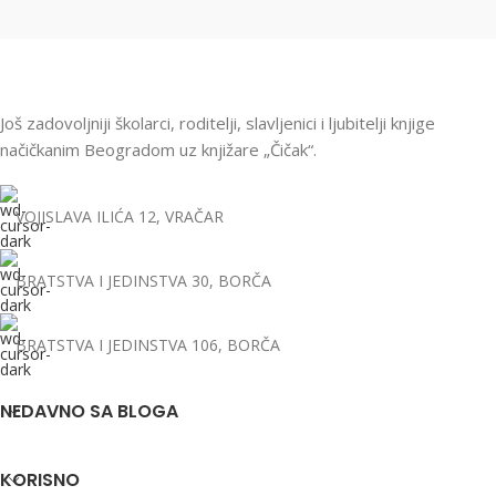
Još zadovoljniji školarci, roditelji, slavljenici i ljubitelji knjige
načičkanim Beogradom uz knjižare „Čičak“.
VOJISLAVA ILIĆA 12, VRAČAR
BRATSTVA I JEDINSTVA 30, BORČA
BRATSTVA I JEDINSTVA 106, BORČA
NEDAVNO SA BLOGA
KORISNO