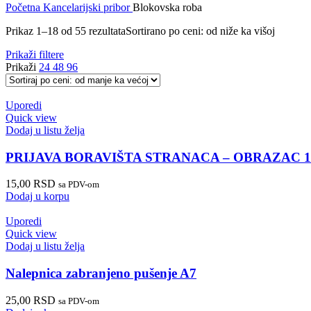
Početna
Kancelarijski pribor
Blokovska roba
Prikaz 1–18 od 55 rezultata
Sortirano po ceni: od niže ka višoj
Prikaži filtere
Prikaži
24
48
96
Uporedi
Quick view
Dodaj u listu želja
PRIJAVA BORAVIŠTA STRANACA – OBRAZAC 1
15,00
RSD
sa PDV-om
Dodaj u korpu
Uporedi
Quick view
Dodaj u listu želja
Nalepnica zabranjeno pušenje A7
25,00
RSD
sa PDV-om