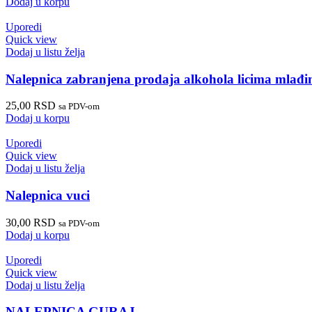
Dodaj u korpu
Uporedi
Quick view
Dodaj u listu želja
Nalepnica zabranjena prodaja alkohola licima mlađ
25,00
RSD
sa PDV-om
Dodaj u korpu
Uporedi
Quick view
Dodaj u listu želja
Nalepnica vuci
30,00
RSD
sa PDV-om
Dodaj u korpu
Uporedi
Quick view
Dodaj u listu želja
NALEPNICA GURAJ