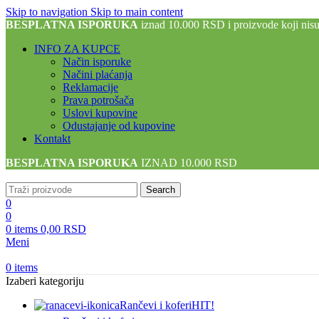
Skip to navigation
Skip to main content
BESPLATNA ISPORUKA
iznad 10.000 RSD i proizvode koji nis
INFO ZA KUPCE
Način isporuke
Načini plaćanja
Reklamacije
Prava potrošača
Uslovi kupovine
Odustajanje od kupovine
Kontakt
BESPLATNA ISPORUKA
IZNAD 10.000 RSD
Search
0
0
0
items
0,00
RSD
Meni
0
items
Izaberi kategoriju
Rančevi i koferi
HIT!