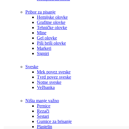
Pribor za pisanje
Hemijske olovke
Grafitne olovke
Tehničke olovke
Mine
Gel olovke
Piši briši olovke
Markeri
Signiri
Sveske
Mek povez sveske
Tvrd povez sveske
Notne sveske
Vežbanka
Ništa manje važno
Pernice
Rezači
Šestari
Gumice za brisanje
Plastelin