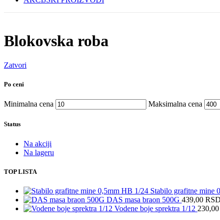
Blokovska roba
Zatvori
Po ceni
Minimalna cena
Maksimalna cena
Status
Na akciji
Na lageru
TOP LISTA
Stabilo grafitne min
DAS masa braon 500G
439,00
RS
Vodene boje sprektra 1/12
230,0