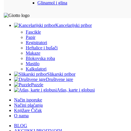
Glinamol i glina
Kancelarijski pribor
Fascikle
Papir
Registratori
Heftalice i bušači
Makaze
Blokovska roba
Mastilo
Kalkulatori
Slikarski pribor
Društvene igre
Puzzle
Atlas, karte i globusi
Način isporuke
Načini plaćanja
Knjižare Čičak
O nama
BLOG
AKCIJSKI PROIZVODI