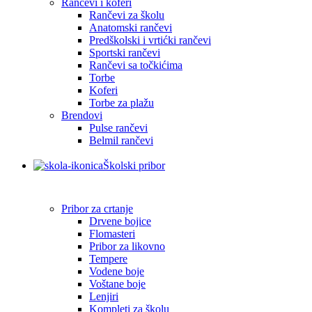
Rančevi i koferi
Rančevi za školu
Anatomski rančevi
Predškolski i vrtićki rančevi
Sportski rančevi
Rančevi sa točkićima
Torbe
Koferi
Torbe za plažu
Brendovi
Pulse rančevi
Belmil rančevi
Školski pribor
Pribor za crtanje
Drvene bojice
Flomasteri
Pribor za likovno
Tempere
Vodene boje
Voštane boje
Lenjiri
Kompleti za školu