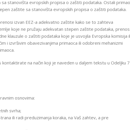
a stanovišta evropskih propisa o zaštiti podataka. Ostali primao
pen zaštite sa stanovišta evropskih propisa o zaštiti podataka.
renosi izvan EEZ-a adekvatno zaštite kako se to zahteva
emlje koje ne pružaju adekvatan stepen zaštite podataka, prenos
klauzule o zaštiti podataka koje je usvojila Evropska komisija il
m i izvršivim obavezivanjima primaoca ili odobreni mehanizmi
rimaoca.
 kontaktirate na način koji je naveden u daljem tekstu u Odeljku 7
pravnim osnovima:
etnih svrha;
rana ili radi preduzimanja koraka, na Vaš zahtev, a pre