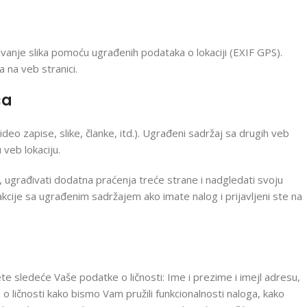
avanje slika pomoću ugrađenih podataka o lokaciji (EXIF GPS).
a na veb stranici.
ca
ideo zapise, slike, članke, itd.). Ugrađeni sadržaj sa drugih veb
 veb lokaciju.
, ugrađivati dodatna praćenja treće strane i nadgledati svoju
rakcije sa ugrađenim sadržajem ako imate nalog i prijavljeni ste na
te sledeće Vaše podatke o ličnosti: Ime i prezime i imejl adresu,
 o ličnosti kako bismo Vam pružili funkcionalnosti naloga, kako