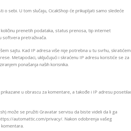
sti o sebi. U tom slučaju, CicakShop će prikupljati samo sledeće
 količinu prenetih podataka, status prenosa, tip internet
ju softvera pretraživača.
ašem sajtu. Kad IP adresa više nije potrebna u tu svrhu, skratiće
ese. Metapodaci, uključujući i skraćenu IP adresu koristiće se za
liziranjem ponašanja naših korisnika.
e prikazane u obrascu za komentare, a takođe i IP adresu posetila
h) može se pružiti Gravatar servisu da biste videli da li ga
: https://automattic.com/privacy/. Nakon odobrenja vašeg
eg komentara.