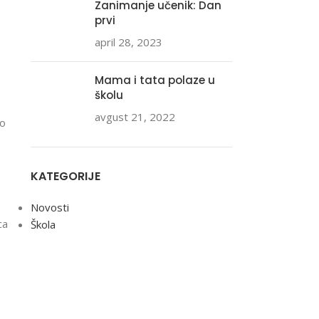
Zanimanje učenik: Dan
prvi
april 28, 2023
Mama i tata polaze u
školu
avgust 21, 2022
mo
KATEGORIJE
Novosti
ca
Škola