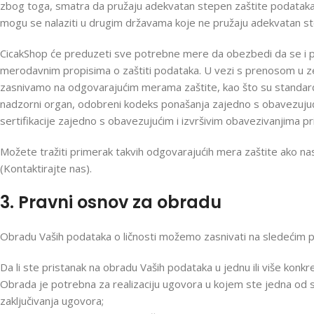
zbog toga, smatra da pružaju adekvatan stepen zaštite podataka s
mogu se nalaziti u drugim državama koje ne pružaju adekvatan ste
CicakShop će preduzeti sve potrebne mere da obezbedi da se i p
merodavnim propisima o zaštiti podataka. U vezi s prenosom u z
zasnivamo na odgovarajućim merama zaštite, kao što su standardne 
nadzorni organ, odobreni kodeks ponašanja zajedno s obavezujući
sertifikacije zajedno s obavezujućim i izvršivim obavezivanjima p
Možete tražiti primerak takvih odgovarajućih mera zaštite ako nas
(Kontaktirajte nas).
3. Pravni osnov za obradu
Obradu Vaših podataka o ličnosti možemo zasnivati na sledećim 
Da li ste pristanak na obradu Vaših podataka u jednu ili više konkr
Obrada je potrebna za realizaciju ugovora u kojem ste jedna od st
zaključivanja ugovora;