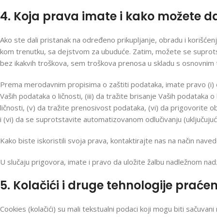
4. Koja prava imate i kako možete da 
Ako ste dali pristanak na određeno prikupljanje, obradu i korišćenj
kom trenutku, sa dejstvom za ubuduće. Zatim, možete se suprotst
bez ikakvih troškova, sem troškova prenosa u skladu s osnovnim 
Prema merodavnim propisima o zaštiti podataka, imate pravo (i) da 
Vaših podataka o ličnosti, (iii) da tražite brisanje Vaših podataka 
ličnosti, (v) da tražite prenosivost podataka, (vi) da prigovorite ob
i (vi) da se suprotstavite automatizovanom odlučivanju (uključujući 
Kako biste iskoristili svoja prava, kontaktirajte nas na način nave
U slučaju prigovora, imate i pravo da uložite žalbu nadležnom na
5. Kolačići i druge tehnologije praće
Cookies (kolačići) su mali tekstualni podaci koji mogu biti sačuvan