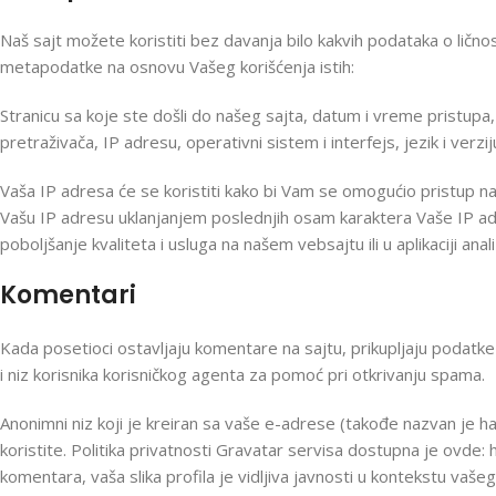
Naš sajt možete koristiti bez davanja bilo kakvih podataka o lično
metapodatke na osnovu Vašeg korišćenja istih:
Stranicu sa koje ste došli do našeg sajta, datum i vreme pristupa,
pretraživača, IP adresu, operativni sistem i interfejs, jezik i verzi
Vaša IP adresa će se koristiti kako bi Vam se omogućio pristup n
Vašu IP adresu uklanjanjem poslednjih osam karaktera Vaše IP adr
poboljšanje kvaliteta i usluga na našem vebsajtu ili u aplikaciji ana
Komentari
Kada posetioci ostavljaju komentare na sajtu, prikupljaju podatk
i niz korisnika korisničkog agenta za pomoć pri otkrivanju spama.
Anonimni niz koji je kreiran sa vaše e-adrese (takođe nazvan je has
koristite. Politika privatnosti Gravatar servisa dostupna je ovde
komentara, vaša slika profila je vidljiva javnosti u kontekstu vaš