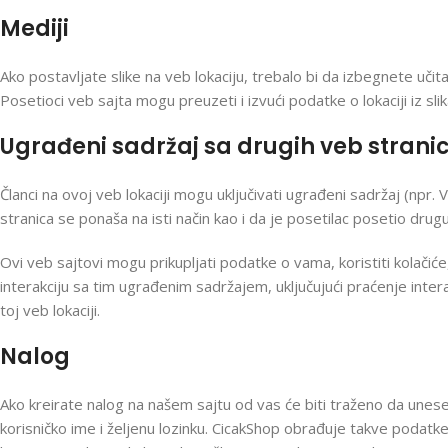
Mediji
Ako postavljate slike na veb lokaciju, trebalo bi da izbegnete učit
Posetioci veb sajta mogu preuzeti i izvući podatke o lokaciji iz slik
Ugrađeni sadržaj sa drugih veb strani
Članci na ovoj veb lokaciji mogu uključivati ugrađeni sadržaj (npr. V
stranica se ponaša na isti način kao i da je posetilac posetio drugu
Ovi veb sajtovi mogu prikupljati podatke o vama, koristiti kolačiće
interakciju sa tim ugrađenim sadržajem, uključujući praćenje inte
toj veb lokaciji.
Nalog
Ako kreirate nalog na našem sajtu od vas će biti traženo da unese
korisničko ime i željenu lozinku. CicakShop obrađuje takve podatke