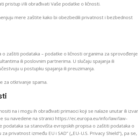
 pristup i/ili obrađivati Vaše podatke o ličnosti.
enjuju mere zaštite kako bi obezbedili privatnost i bezbednost
o zaštiti podataka – podatke o ličnosti organima za sprovođenje
antima ili poslovnim partnerima. U slučaju spajanja ili
učestvuju u postupku spajanja ili preuzimanja.
e za otkrivanje spama.
ti
siti na i mogu ih obrađivati primaoci koji se nalaze unutar ili izva
 su navedene na stranici https://ec.europa.eu/info/law/law-
e podataka sa stanovišta evropskih propisa o zaštiti podataka o
u za privatnost između EU i SAD” („EU-U.S. Privacy Shield“), pa se,