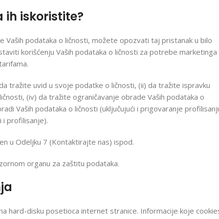
ih iskoristite?
e Vaših podataka o ličnosti, možete opozvati taj pristanak u bilo
aviti korišćenju Vaših podataka o ličnosti za potrebe marketinga
tarifama.
tražite uvid u svoje podatke o ličnosti, (ii) da tražite ispravku
o ličnosti, (iv) da tražite ograničavanje obrade Vaših podataka o
radi Vaših podataka o ličnosti (uključujući i prigovaranje profilisanj
i profilisanje).
den u Odeljku 7 (Kontaktirajte nas) ispod.
dzornom organu za zaštitu podataka.
nja
i na hard-disku posetioca internet stranice. Informacije koje cookie