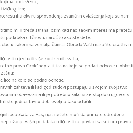
 kojima podležemo;
fizičkog lica;
teresu ili u okviru sprovođenja zvaničnih ovlašćenja koja su nam
titimo mi ili treća strana, osim kad nad takvim interesima pretežu
itu podataka o ličnosti, naročito ako ste dete;
dbe u zakonima zemalja članica; Obradu Vaših naročito osetljivih
ličnosti u jednu ili više konkretnih svrha;
tnih prava CicakShop-a ili lica na koje se podaci odnose u oblast
zaštiti;
je lice na koje se podaci odnose;
pravnih zahteva ili kad god sudovi postupaju u svojom svojstvu;
govornim obavezama ili je potrebno kako si se stupilo u ugovor s
 ili ste jednostavno dobrovoljno tako odlučili.
ljnih aspekata za Vas, npr. nećete moći da primate određene
, nepružanje Vaših podataka o ličnosti ne povlači sa sobom pravne