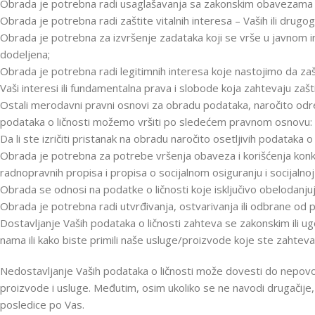
Obrada je potrebna radi usaglašavanja sa zakonskim obavezama
Obrada je potrebna radi zaštite vitalnih interesa – Vaših ili drugog 
Obrada je potrebna za izvršenje zadataka koji se vrše u javnom in
dodeljena;
Obrada je potrebna radi legitimnih interesa koje nastojimo da zaš
Vaši interesi ili fundamentalna prava i slobode koja zahtevaju zašt
Ostali merodavni pravni osnovi za obradu podataka, naročito odre
podataka o ličnosti možemo vršiti po sledećem pravnom osnovu:
Da li ste izričiti pristanak na obradu naročito osetljivih podataka o 
Obrada je potrebna za potrebe vršenja obaveza i korišćenja konkre
radnopravnih propisa i propisa o socijalnom osiguranju i socijalnoj 
Obrada se odnosi na podatke o ličnosti koje isključivo obelodanju
Obrada je potrebna radi utvrđivanja, ostvarivanja ili odbrane od 
Dostavljanje Vaših podataka o ličnosti zahteva se zakonskim ili u
nama ili kako biste primili naše usluge/proizvode koje ste zahtevali
Nedostavljanje Vaših podataka o ličnosti može dovesti do nepovo
proizvode i usluge. Međutim, osim ukoliko se ne navodi drugačije
posledice po Vas.