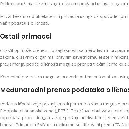
Prilikom pružanja takvih usluga, eksterni pružaoci usluga mogu imati
Mi zahtevamo od tih eksternih pružaoca usluga da spovode i prim
Vaših podataka o ličnosti.
Ostali primaoci
CicakShop može preneti – u saglasnosti sa merodavnim propisima 
zakona, državnim organima, pravnim savetnicima, eksternim konsult
preuzimanja, podaci o ličnosti mogu se preneti trećim licima koja 
Komentari posetilaca mogu se proveriti putem automatske uslug
Međunarodni prenos podataka o ličnos
Podaci o ličnosti koje prikupljamo ili primimo o Vama mogu se preno
Evropske ekonomske zone („EEZ“). Te države obuhvataju one koje
topic/data-protection_en, a koje pružaju adekvatan stepen zaštit
ličnosti. Primaoci u SAD-u su delimično sertifikovani prema “Zaštit