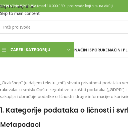
Skip to navigation
BESPLATNA ISPORUKA
iznad 10.000 RSD i proizvode koji nisu na AKCIJI
Skip to main content
IZABERI KATEGORIJU
NAČIN ISPORUKE
NAČINI P
Po
„CicakShop“ (u daljem tekstu „mi“) shvata privatnost podataka veo
rukovalac u smislu Opšte regulative o zaštiti podataka („GDPR“) i 
sakuplja i obrađuje podatke o ličnosti i druge informacije o korisni
1. Kategorije podataka o ličnosti i s
Metapodaci