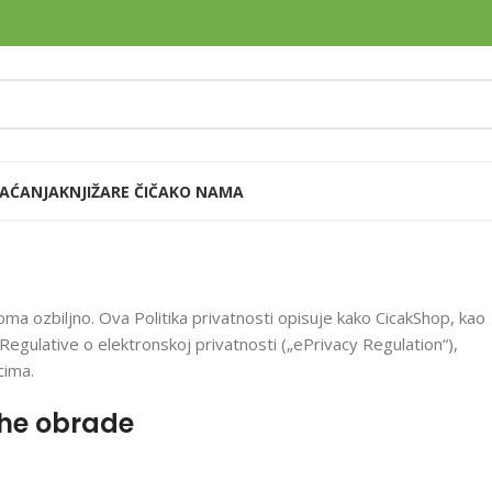
LAĆANJA
KNJIŽARE ČIČAK
O NAMA
litika privatnosti
Home
Politika privatnosti
ma ozbiljno. Ova Politika privatnosti opisuje kako CicakShop, kao
Regulative o elektronskoj privatnosti („ePrivacy Regulation“),
cima.
vrhe obrade