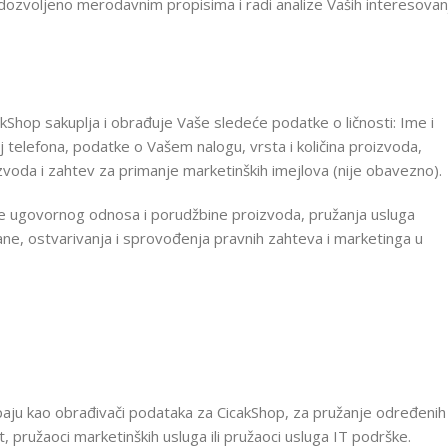
 dozvoljeno merodavnim propisima i radi analize Vaših interesovan
akShop sakuplja i obrađuje Vaše sledeće podatke o ličnosti: Ime i
j telefona, podatke o Vašem nalogu, vrsta i količina proizvoda,
voda i zahtev za primanje marketinških imejlova (nije obavezno).
ije ugovornog odnosa i porudžbine proizvoda, pružanja usluga
e, ostvarivanja i sprovođenja pravnih zahteva i marketinga u
aju kao obrađivači podataka za CicakShop, za pružanje određenih
, pružaoci marketinških usluga ili pružaoci usluga IT podrške.