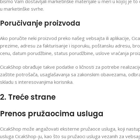
bismo Vam dostavljali marketinške materijale u meri u kojoj je to
u marketinške svrhe.
Poručivanje proizvoda
Ako poručite neki proizvod preko našeg vebsajta ili aplikacije, Cic
prezime, adresu za fakturisanje i isporuku, poštansku adresu, bro
cenu, datum porudžbine, status porudžbine, uslove vraćanja proiz
CicakShop obrađuje takve podatke o ličnosti za potrebe realizac
zaštite potrošača, usaglašavanja sa zakonskim obavezama, odbran
skladu s interesovanjima korisnika.
2. Treće strane
Prenos pružaocima usluga
CicakShop može angažovati eksterne pružaoce usluga, koji nastup
usluga CicakShop-ju, kao što su pružaoci usluga vezanih za vebsajt