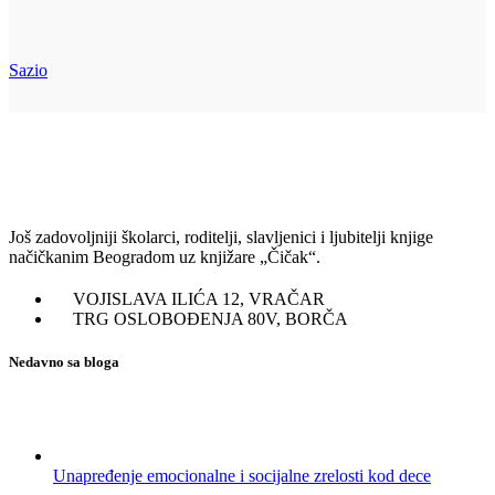
Sazio
Još zadovoljniji školarci, roditelji, slavljenici i ljubitelji knjige
načičkanim Beogradom uz knjižare „Čičak“.
VOJISLAVA ILIĆA 12, VRAČAR
TRG OSLOBOĐENJA 80V, BORČA
Nedavno sa bloga
Unapređenje emocionalne i socijalne zrelosti kod dece