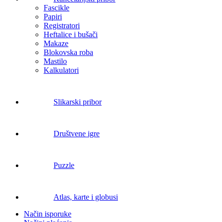
Fascikle
Papiri
Registratori
Heftalice i bušači
Makaze
Blokovska roba
Mastilo
Kalkulatori
Slikarski pribor
Društvene igre
Puzzle
Atlas, karte i globusi
Način isporuke