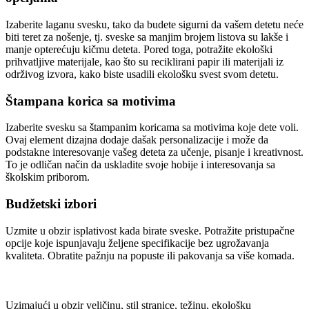
Izaberite laganu svesku, tako da budete sigurni da vašem detetu neće
biti teret za nošenje, tj. sveske sa manjim brojem listova su lakše i
manje opterećuju kičmu deteta. Pored toga, potražite ekološki
prihvatljive materijale, kao što su reciklirani papir ili materijali iz
održivog izvora, kako biste usadili ekološku svest svom detetu.
Štampana korica sa motivima
Izaberite svesku sa štampanim koricama sa motivima koje dete voli.
Ovaj element dizajna dodaje dašak personalizacije i može da
podstakne interesovanje vašeg deteta za učenje, pisanje i kreativnost.
To je odličan način da uskladite svoje hobije i interesovanja sa
školskim priborom.
Budžetski izbori
Uzmite u obzir isplativost kada birate sveske. Potražite pristupačne
opcije koje ispunjavaju željene specifikacije bez ugrožavanja
kvaliteta. Obratite pažnju na popuste ili pakovanja sa više komada.
Uzimajući u obzir veličinu, stil stranice, težinu, ekološku