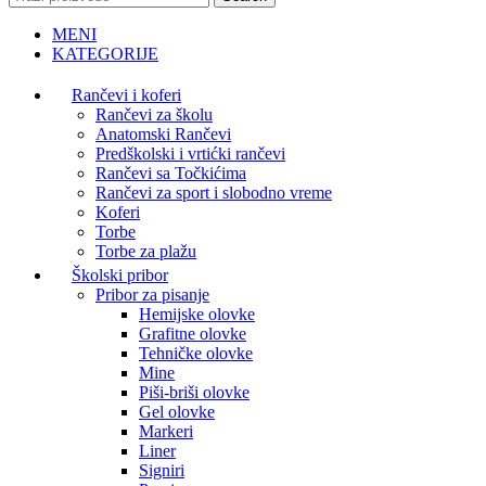
MENI
KATEGORIJE
Rančevi i koferi
Rančevi za školu
Anatomski Rančevi
Predškolski i vrtićki rančevi
Rančevi sa Točkićima
Rančevi za sport i slobodno vreme
Koferi
Torbe
Torbe za plažu
Školski pribor
Pribor za pisanje
Hemijske olovke
Grafitne olovke
Tehničke olovke
Mine
Piši-briši olovke
Gel olovke
Markeri
Liner
Signiri