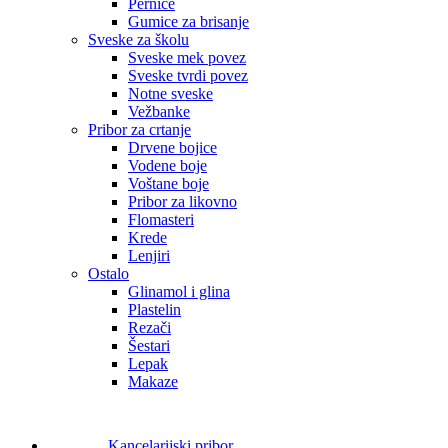
Pernice
Gumice za brisanje
Sveske za školu
Sveske mek povez
Sveske tvrdi povez
Notne sveske
Vežbanke
Pribor za crtanje
Drvene bojice
Vodene boje
Voštane boje
Pribor za likovno
Flomasteri
Krede
Lenjiri
Ostalo
Glinamol i glina
Plastelin
Rezači
Šestari
Lepak
Makaze
Kancelarijski pribor