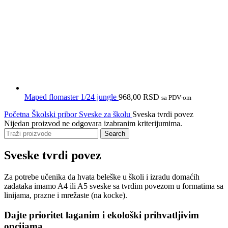
Maped flomaster 1/24 jungle
968,00
RSD
sa PDV-om
Početna
Školski pribor
Sveske za školu
Sveska tvrdi povez
Nijedan proizvod ne odgovara izabranim kriterijumima.
Search
Sveske tvrdi povez
Za potrebe učenika da hvata beleške u školi i izradu domaćih
zadataka imamo A4 ili A5 sveske sa tvrdim povezom u formatima sa
linijama, prazne i mrežaste (na kocke).
Dajte prioritet laganim i ekološki prihvatljivim
opcijama