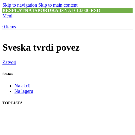
Skip to navigation
Skip to main content
BESPLATNA ISPORUKA
IZNAD 10.000 RSD
Meni
0
items
Sveska tvrdi povez
Zatvori
Status
Na akciji
Na lageru
TOP LISTA