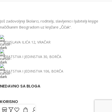
Još zadovoljniji školarci, roditelji, slavljenici i ljubitelji knjige
načičkanim Beogradom uz knjižare „Čičak“.
VOJISLAVA ILIĆA 12, VRAČAR
BRATSTVA I JEDINSTVA 30, BORČA
BRATSTVA I JEDINSTVA 106, BORČA
NEDAVNO SA BLOGA
KORISNO