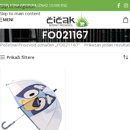
BESPLATNA ISPORUKA
IZNAD 10.000 RSD
Skip to navigation
Skip to main content
MENI
FO021167
Početna
Proizvod označen „FO021167“
Prikazan jedan rezultat
Prikaži filtere