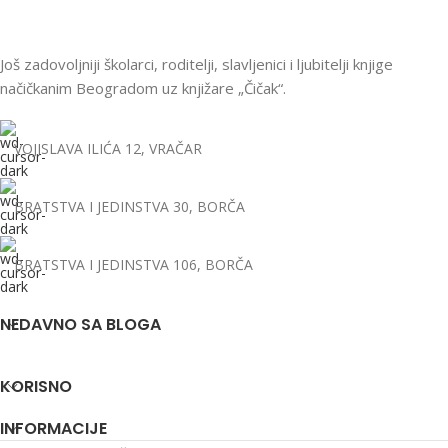
Još zadovoljniji školarci, roditelji, slavljenici i ljubitelji knjige
načičkanim Beogradom uz knjižare „Čičak“.
VOJISLAVA ILIĆA 12, VRAČAR
BRATSTVA I JEDINSTVA 30, BORČA
BRATSTVA I JEDINSTVA 106, BORČA
NEDAVNO SA BLOGA
KORISNO
INFORMACIJE