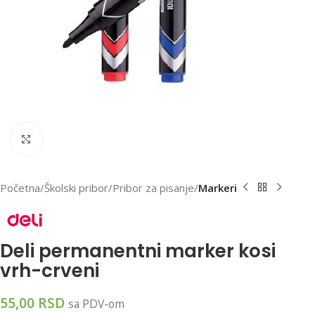
Klikni za uvećanu sliku
Početna
Školski pribor
Pribor za pisanje
Markeri
Deli permanentni marker kosi
vrh-crveni
55,00
RSD
sa PDV-om