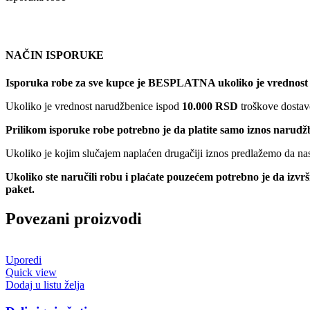
NAČIN ISPORUKE
Isporuka robe za sve kupce je BESPLATNA ukoliko je vrednost
Ukoliko je vrednost narudžbenice ispod
10.000 RSD
troškove dostave
Prilikom isporuke robe potrebno je da platite samo iznos narudž
Ukoliko je kojim slučajem naplaćen drugačiji iznos predlažemo da nas 
Ukoliko ste naručili robu i plaćate pouzećem potrebno je da izvr
paket.
Povezani proizvodi
Uporedi
Quick view
Dodaj u listu želja