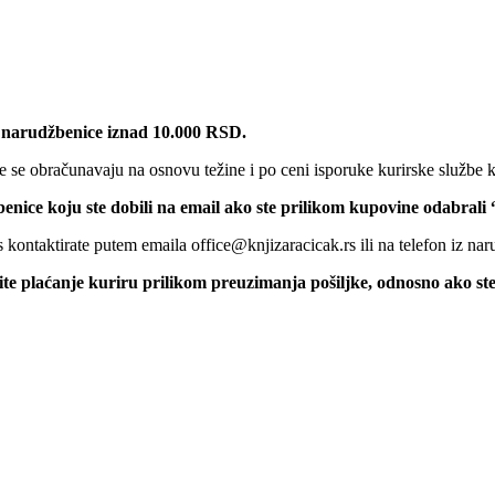
 narudžbenice iznad 10.000 RSD.
 se obračunavaju na osnovu težine i po ceni isporuke kurirske službe k
benice koju ste dobili na email ako ste prilikom kupovine odabrali
kontaktirate putem emaila office@knjizaracicak.rs ili na telefon iz nar
šite plaćanje kuriru prilikom preuzimanja pošiljke, odnosno ako st