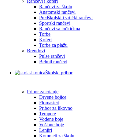
Rančevi i koferi
Rančevi za školu
Anatomski rančevi
Predškolski i vrtićki rančevi
Sportski rančevi
Rančevi sa točkićima
Torbe
Koferi
Torbe za plažu
Brendovi
Pulse rančevi
Belmil rančevi
Školski pribor
Pribor za crtanje
Drvene bojice
Flomasteri
Pribor za likovno
Tempere
Vodene boje
Voštane boje
Lenjiri
Kompleti za školu