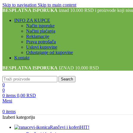
Skip to navigation
Skip to main content
BESPLATNA ISPORUKA
iznad 10.000 RSD i proizvode koji nis
INFO ZA KUPCE
Način isporuke
Načini plaćanja
Reklamacije
Prava potrošača
Uslovi kupovine
Odustajanje od kupovine
Kontakt
BESPLATNA ISPORUKA
IZNAD 10.000 RSD
Search
0
0
0
items
0,00
RSD
Meni
0
items
Izaberi kategoriju
Rančevi i koferi
HIT!