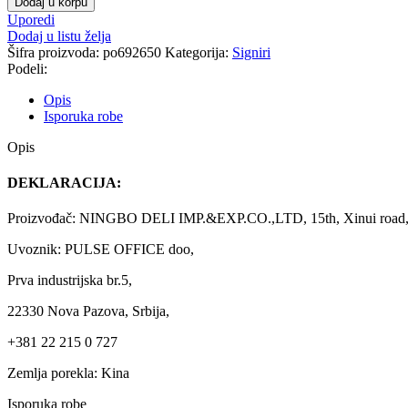
Dodaj u korpu
Uporedi
Dodaj u listu želja
Šifra proizvoda:
po692650
Kategorija:
Signiri
Podeli:
Opis
Isporuka robe
Opis
DEKLARACIJA:
Proizvođač: NINGBO DELI IMP.&EXP.CO.,LTD, 15th, Xinui road, 
Uvoznik: PULSE OFFICE doo,
Prva industrijska br.5,
22330 Nova Pazova, Srbija,
+381 22 215 0 727
Zemlja porekla: Kina
Isporuka robe