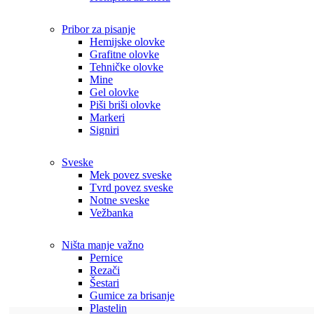
Pribor za pisanje
Hemijske olovke
Grafitne olovke
Tehničke olovke
Mine
Gel olovke
Piši briši olovke
Markeri
Signiri
Sveske
Mek povez sveske
Tvrd povez sveske
Notne sveske
Vežbanka
Ništa manje važno
Pernice
Rezači
Šestari
Gumice za brisanje
Plastelin