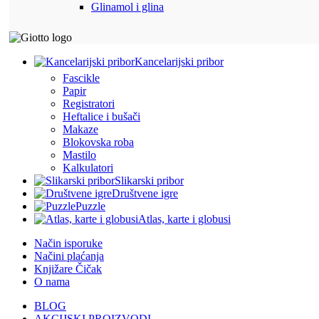
Glinamol i glina
Kancelarijski pribor
Fascikle
Papir
Registratori
Heftalice i bušači
Makaze
Blokovska roba
Mastilo
Kalkulatori
Slikarski pribor
Društvene igre
Puzzle
Atlas, karte i globusi
Način isporuke
Načini plaćanja
Knjižare Čičak
O nama
BLOG
AKCIJSKI PROIZVODI