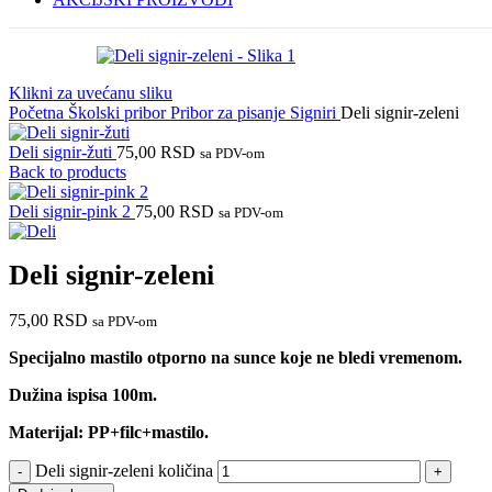
Klikni za uvećanu sliku
Početna
Školski pribor
Pribor za pisanje
Signiri
Deli signir-zeleni
Deli signir-žuti
75,00
RSD
sa PDV-om
Back to products
Deli signir-pink 2
75,00
RSD
sa PDV-om
Deli signir-zeleni
75,00
RSD
sa PDV-om
Specijalno mastilo otporno na sunce koje ne bledi vremenom.
Dužina ispisa 100m.
Materijal: PP+filc+mastilo.
Deli signir-zeleni količina