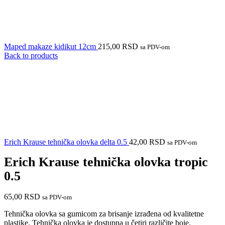
Maped makaze kidikut 12cm
215,00
RSD
sa PDV-om
Back to products
Erich Krause tehnička olovka delta 0.5
42,00
RSD
sa PDV-om
Erich Krause tehnička olovka tropic
0.5
65,00
RSD
sa PDV-om
Tehnička olovka sa gumicom za brisanje izrađena od kvalitetne
plastike. Tehnička olovka je dostupna u četiri različite boje.