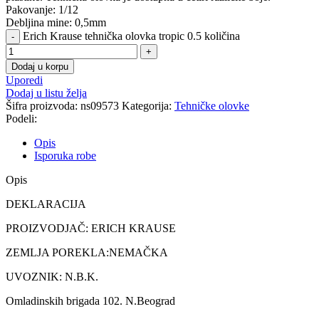
Pakovanje: 1/12
Debljina mine: 0,5mm
Erich Krause tehnička olovka tropic 0.5 količina
Dodaj u korpu
Uporedi
Dodaj u listu želja
Šifra proizvoda:
ns09573
Kategorija:
Tehničke olovke
Podeli:
Opis
Isporuka robe
Opis
DEKLARACIJA
PROIZVODJAČ: ERICH KRAUSE
ZEMLJA POREKLA:NEMAČKA
UVOZNIK: N.B.K.
Omladinskih brigada 102. N.Beograd