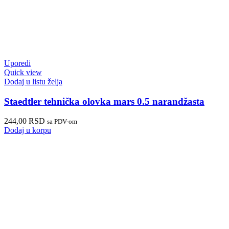
Uporedi
Quick view
Dodaj u listu želja
Staedtler tehnička olovka mars 0.5 narandžasta
244,00
RSD
sa PDV-om
Dodaj u korpu