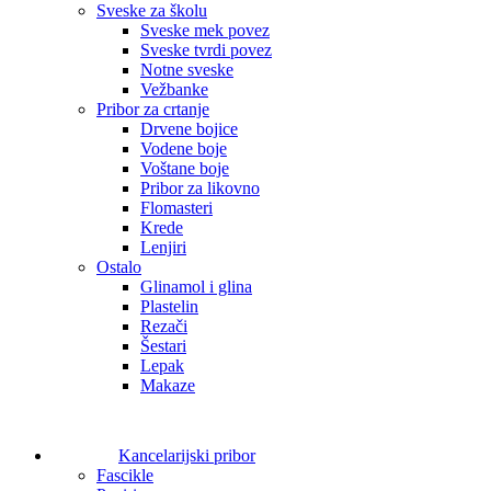
Sveske za školu
Sveske mek povez
Sveske tvrdi povez
Notne sveske
Vežbanke
Pribor za crtanje
Drvene bojice
Vodene boje
Voštane boje
Pribor za likovno
Flomasteri
Krede
Lenjiri
Ostalo
Glinamol i glina
Plastelin
Rezači
Šestari
Lepak
Makaze
Kancelarijski pribor
Fascikle