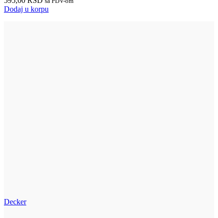
595,00
RSD
sa PDV-om
Dodaj u korpu
Decker