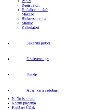
Papiri
Registratori
Heftalice i bušači
Makaze
Blokovska roba
Mastilo
Kalkulatori
Slikarski pribor
Društvene igre
Puzzle
Atlas, karte i globusi
Način isporuke
Načini plaćanja
Knjižare Čičak