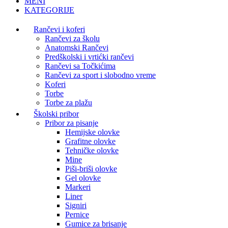
MENI
KATEGORIJE
Rančevi i koferi
Rančevi za školu
Anatomski Rančevi
Predškolski i vrtićki rančevi
Rančevi sa Točkićima
Rančevi za sport i slobodno vreme
Koferi
Torbe
Torbe za plažu
Školski pribor
Pribor za pisanje
Hemijske olovke
Grafitne olovke
Tehničke olovke
Mine
Piši-briši olovke
Gel olovke
Markeri
Liner
Signiri
Pernice
Gumice za brisanje