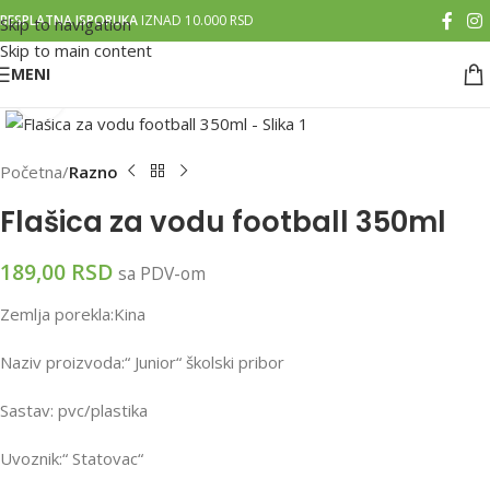
BESPLATNA ISPORUKA
IZNAD 10.000 RSD
Skip to navigation
Skip to main content
MENI
Klikni za uvećanu sliku
Početna
Razno
Flašica za vodu football 350ml
189,00
RSD
sa PDV-om
Zemlja porekla:Kina
Naziv proizvoda:“ Junior“ školski pribor
Sastav: pvc/plastika
Uvoznik:“ Statovac“