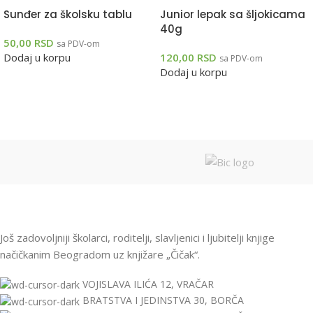
Sunđer za školsku tablu
Junior lepak sa šljokicama
40g
50,00
RSD
sa PDV-om
Dodaj u korpu
120,00
RSD
sa PDV-om
Dodaj u korpu
Još zadovoljniji školarci, roditelji, slavljenici i ljubitelji knjige
načičkanim Beogradom uz knjižare „Čičak“.
VOJISLAVA ILIĆA 12, VRAČAR
BRATSTVA I JEDINSTVA 30, BORČA