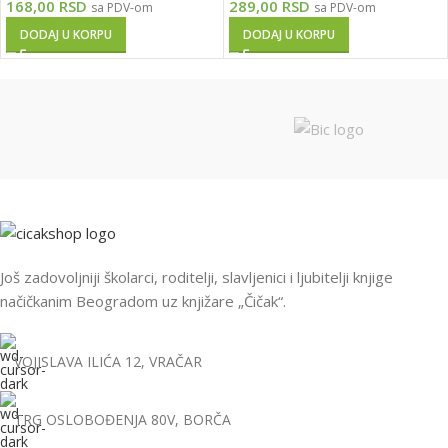
168,00
RSD
289,00
RSD
sa PDV-om
sa PDV-om
DODAJ U KORPU
DODAJ U KORPU
Još zadovoljniji školarci, roditelji, slavljenici i ljubitelji knjige
načičkanim Beogradom uz knjižare „Čičak“.
VOJISLAVA ILIĆA 12, VRAČAR
TRG OSLOBOĐENJA 80V, BORČA