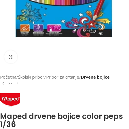
Klikni za uvećanu sliku
Početna
Školski pribor
Pribor za crtanje
Drvene bojice
Maped drvene bojice color peps
1/36