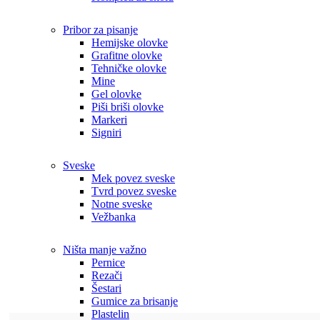
Pribor za pisanje
Hemijske olovke
Grafitne olovke
Tehničke olovke
Mine
Gel olovke
Piši briši olovke
Markeri
Signiri
Sveske
Mek povez sveske
Tvrd povez sveske
Notne sveske
Vežbanka
Ništa manje važno
Pernice
Rezači
Šestari
Gumice za brisanje
Plastelin