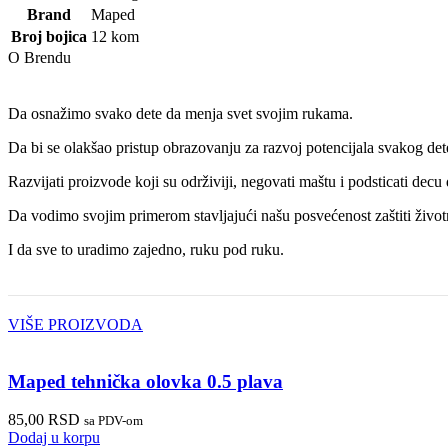
Brand
Maped
Broj bojica
12 kom
O Brendu
Da osnažimo svako dete da menja svet svojim rukama.
Da bi se olakšao pristup obrazovanju za razvoj potencijala svakog det
Razvijati proizvode koji su održiviji, negovati maštu i podsticati decu
Da vodimo svojim primerom stavljajući našu posvećenost zaštiti život
I da sve to uradimo zajedno, ruku pod ruku.
VIŠE PROIZVODA
Maped tehnička olovka 0.5 plava
85,00
RSD
sa PDV-om
Dodaj u korpu