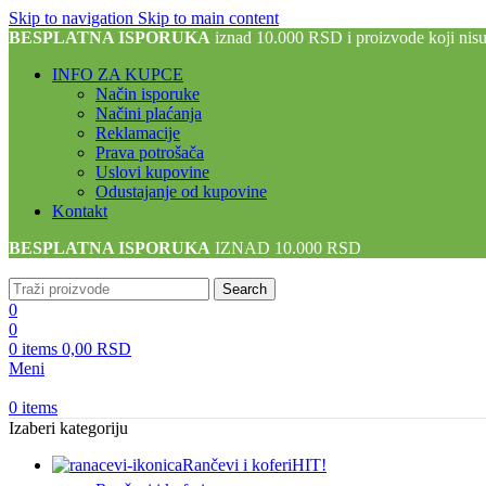
Skip to navigation
Skip to main content
BESPLATNA ISPORUKA
iznad 10.000 RSD i proizvode koji nis
INFO ZA KUPCE
Način isporuke
Načini plaćanja
Reklamacije
Prava potrošača
Uslovi kupovine
Odustajanje od kupovine
Kontakt
BESPLATNA ISPORUKA
IZNAD 10.000 RSD
Search
0
0
0
items
0,00
RSD
Meni
0
items
Izaberi kategoriju
Rančevi i koferi
HIT!