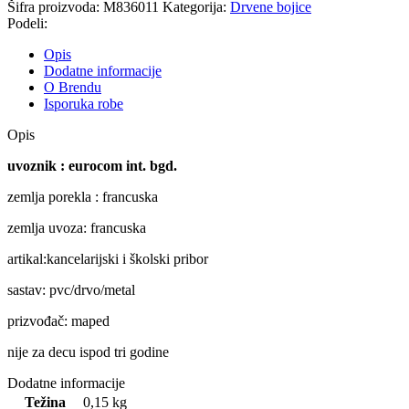
Šifra proizvoda:
M836011
Kategorija:
Drvene bojice
Podeli:
Opis
Dodatne informacije
O Brendu
Isporuka robe
Opis
uvoznik : eurocom int. bgd.
zemlja porekla : francuska
zemlja uvoza: francuska
artikal:kancelarijski i školski pribor
sastav: pvc/drvo/metal
prizvođač: maped
nije za decu ispod tri godine
Dodatne informacije
Težina
0,15 kg