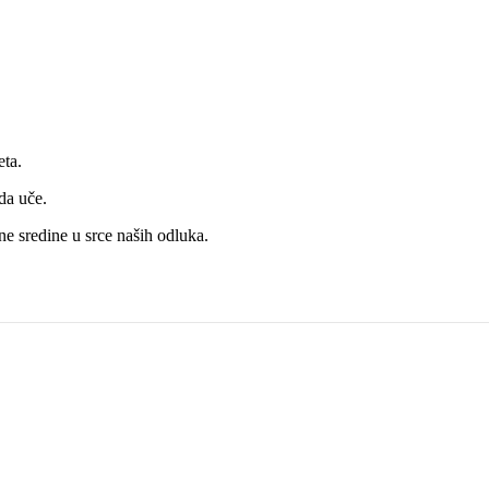
eta.
 da uče.
ne sredine u srce naših odluka.