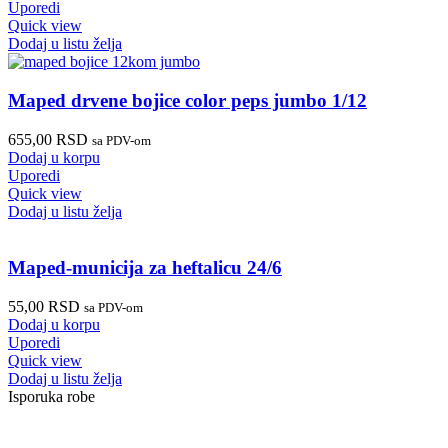
Uporedi
Quick view
Dodaj u listu želja
Maped drvene bojice color peps jumbo 1/12
655,00
RSD
sa PDV-om
Dodaj u korpu
Uporedi
Quick view
Dodaj u listu želja
Maped-municija za heftalicu 24/6
55,00
RSD
sa PDV-om
Dodaj u korpu
Uporedi
Quick view
Dodaj u listu želja
Isporuka robe