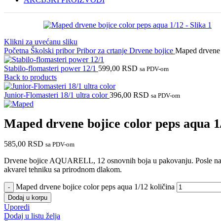
Klikni za uvećanu sliku
Početna
Školski pribor
Pribor za crtanje
Drvene bojice
Maped drvene 
Stabilo-flomasteri power 12/1
599,00
RSD
sa PDV-om
Back to products
Junior-Flomasteri 18/1 ultra color
396,00
RSD
sa PDV-om
Maped drvene bojice color peps aqua 1
585,00
RSD
sa PDV-om
Drvene bojice AQUARELL, 12 osnovnih boja u pakovanju. Posle naslika
akvarel tehniku sa prirodnom dlakom.
Maped drvene bojice color peps aqua 1/12 količina
Dodaj u korpu
Uporedi
Dodaj u listu želja