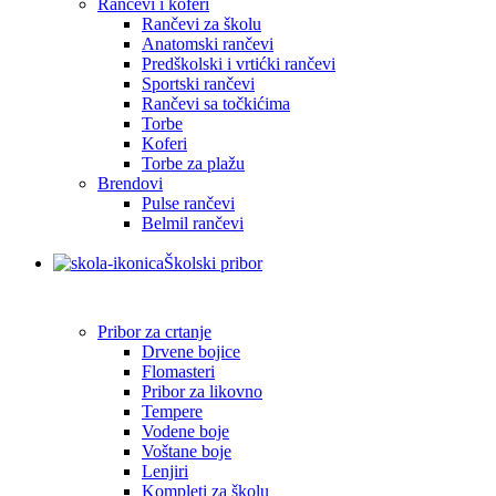
Rančevi i koferi
Rančevi za školu
Anatomski rančevi
Predškolski i vrtićki rančevi
Sportski rančevi
Rančevi sa točkićima
Torbe
Koferi
Torbe za plažu
Brendovi
Pulse rančevi
Belmil rančevi
Školski pribor
Pribor za crtanje
Drvene bojice
Flomasteri
Pribor za likovno
Tempere
Vodene boje
Voštane boje
Lenjiri
Kompleti za školu