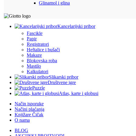
Glinamol i glina
Kancelarijski pribor
Fascikle
Papir
Registratori
Heftalice i bušači
Makaze
Blokovska roba
Mastilo
Kalkulatori
Slikarski pribor
Društvene igre
Puzzle
Atlas, karte i globusi
Način isporuke
Načini plaćanja
Knjižare Čičak
O nama
BLOG
AKCIJSKI PROIZVODI