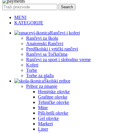
Search
MENI
KATEGORIJE
Rančevi i koferi
Rančevi za školu
Anatomski Rančevi
Predškolski i vrtićki rančevi
Rančevi sa Točkićima
Rančevi za sport i slobodno vreme
Koferi
Torbe
Torbe za plažu
Školski pribor
Pribor za pisanje
Hemijske olovke
Grafitne olovke
Tehničke olovke
Mine
Piši-briši olovke
Gel olovke
Markeri
Liner