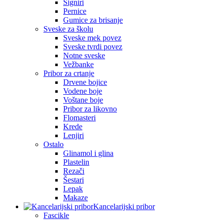
Signiri
Pernice
Gumice za brisanje
Sveske za školu
Sveske mek povez
Sveske tvrdi povez
Notne sveske
Vežbanke
Pribor za crtanje
Drvene bojice
Vodene boje
Voštane boje
Pribor za likovno
Flomasteri
Krede
Lenjiri
Ostalo
Glinamol i glina
Plastelin
Rezači
Šestari
Lepak
Makaze
Kancelarijski pribor
Fascikle