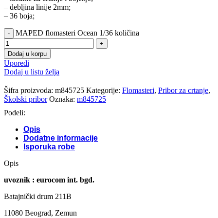
– debljina linije 2mm;
– 36 boja;
MAPED flomasteri Ocean 1/36 količina
Dodaj u korpu
Uporedi
Dodaj u listu želja
Šifra proizvoda:
m845725
Kategorije:
Flomasteri
,
Pribor za crtanje
,
Školski pribor
Oznaka:
m845725
Podeli:
Opis
Dodatne informacije
Isporuka robe
Opis
uvoznik : eurocom int. bgd.
Batajnički drum 211B
11080 Beograd, Zemun