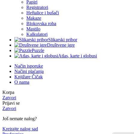
Papiri
Registratori
Heftalice i bušači
Makaze
Blokovska roba
Mastilo
Kalkulatori
Slikarski pribor
Društvene igre
Puzzle
Atlas, karte i globusi
Način isporuke
Načini plaćanja
Knjižare Čičak
O nama
Korpa
Zatvori
Prijavi se
Zatvori
Još nemate nalog?
Kreirajte nalog sad