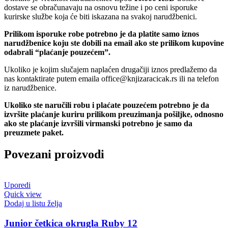
dostave se obračunavaju na osnovu težine i po ceni isporuke
kurirske službe koja će biti iskazana na svakoj narudžbenici.
Prilikom isporuke robe potrebno je da platite samo iznos
narudžbenice koju ste dobili na email ako ste prilikom kupovine
odabrali “plaćanje pouzećem”.
Ukoliko je kojim slučajem naplaćen drugačiji iznos predlažemo da
nas kontaktirate putem emaila office@knjizaracicak.rs ili na telefon
iz narudžbenice.
Ukoliko ste naručili robu i plaćate pouzećem potrebno je da
izvršite plaćanje kuriru prilikom preuzimanja pošiljke, odnosno
ako ste plaćanje izvršili virmanski potrebno je samo da
preuzmete paket.
Povezani proizvodi
Uporedi
Quick view
Dodaj u listu želja
Junior četkica okrugla Ruby 12