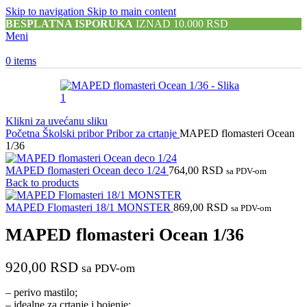
Skip to navigation
Skip to main content
BESPLATNA ISPORUKA
IZNAD 10.000 RSD
Meni
0
items
Klikni za uvećanu sliku
Početna
Školski pribor
Pribor za crtanje
MAPED flomasteri Ocean
1/36
MAPED flomasteri Ocean deco 1/24
764,00
RSD
sa PDV-om
Back to products
MAPED Flomasteri 18/1 MONSTER
869,00
RSD
sa PDV-om
MAPED flomasteri Ocean 1/36
920,00
RSD
sa PDV-om
– perivo mastilo;
– idealne za crtanje i bojenje;