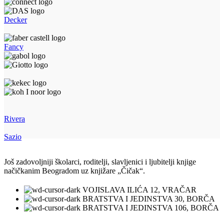
Decker
Fancy
Rivera
Sazio
Još zadovoljniji školarci, roditelji, slavljenici i ljubitelji knjige
načičkanim Beogradom uz knjižare „Čičak“.
VOJISLAVA ILIĆA 12, VRAČAR
BRATSTVA I JEDINSTVA 30, BORČA
BRATSTVA I JEDINSTVA 106, BORČA