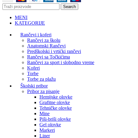
Search
MENI
KATEGORIJE
Rančevi i koferi
Rančevi za školu
Anatomski Rančevi
Predškolski i vrtićki rančevi
Rančevi sa Točkićima
Rančevi za sport i slobodno vreme
Koferi
Torbe
Torbe za plažu
Školski pribor
Pribor za pisanje
Hemijske olovke
Grafitne olovke
Tehničke olovke
Mine
Piši-briši olovke
Gel olovke
Markeri
Liner