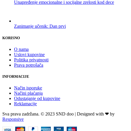
Unapređenje emocionalne i socijalne zrelosti kod dece
Zanimanje učenik: Dan prvi
KORISNO
O nama
Uslovi kupovine
Politika privatnosti
Prava potrošača
INFORMACIJE
Način isporuke
Načini plaćanja
Odustajanje od kupovine
Reklamacije
Sva prava zadržana. © 2023 SND doo | Designed with ❤ by
Responsive