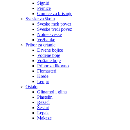
Signiri
Pernice
Gumice za brisanje
Sveske za školu
Sveske mek povez
Sveske tvrdi povez
Notne sveske
Vežbanke
Pribor za crtanje
Drvene bojice
Vodene boje
Voštane boje
Pribor za likovno
Flomasteri
Krede
Lenjiri
Ostalo
Glinamol i glina
Plastelin
Rezači
Šestari
Lepak
Makaze