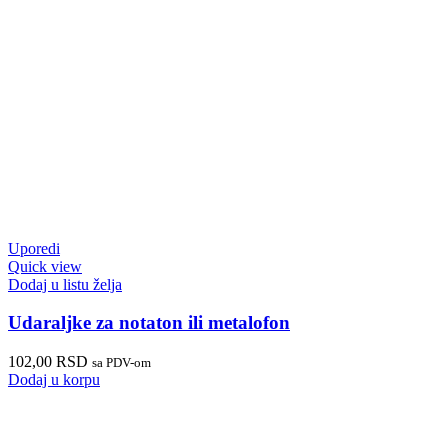
Uporedi
Quick view
Dodaj u listu želja
Udaraljke za notaton ili metalofon
102,00
RSD
sa PDV-om
Dodaj u korpu