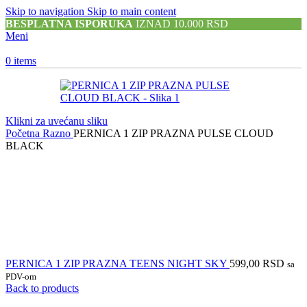
Skip to navigation
Skip to main content
BESPLATNA ISPORUKA
IZNAD 10.000 RSD
Meni
0
items
Klikni za uvećanu sliku
Početna
Razno
PERNICA 1 ZIP PRAZNA PULSE CLOUD
BLACK
PERNICA 1 ZIP PRAZNA TEENS NIGHT SKY
599,00
RSD
sa
PDV-om
Back to products