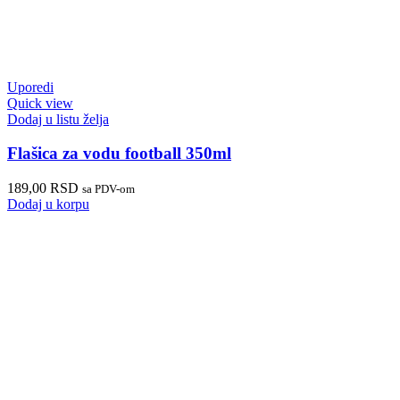
Uporedi
Quick view
Dodaj u listu želja
Flašica za vodu football 350ml
189,00
RSD
sa PDV-om
Dodaj u korpu