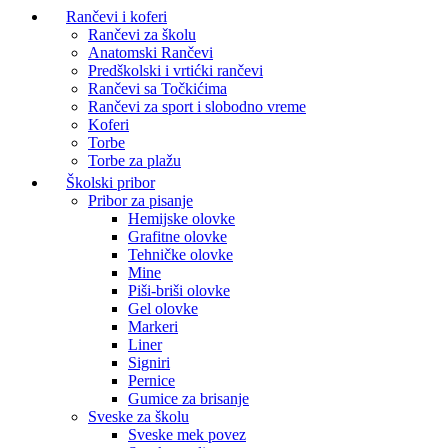
Rančevi i koferi
Rančevi za školu
Anatomski Rančevi
Predškolski i vrtićki rančevi
Rančevi sa Točkićima
Rančevi za sport i slobodno vreme
Koferi
Torbe
Torbe za plažu
Školski pribor
Pribor za pisanje
Hemijske olovke
Grafitne olovke
Tehničke olovke
Mine
Piši-briši olovke
Gel olovke
Markeri
Liner
Signiri
Pernice
Gumice za brisanje
Sveske za školu
Sveske mek povez