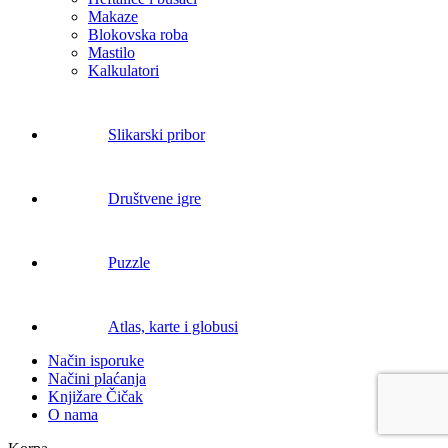
Makaze
Blokovska roba
Mastilo
Kalkulatori
Slikarski pribor
Društvene igre
Puzzle
Atlas, karte i globusi
Način isporuke
Načini plaćanja
Knjižare Čičak
O nama