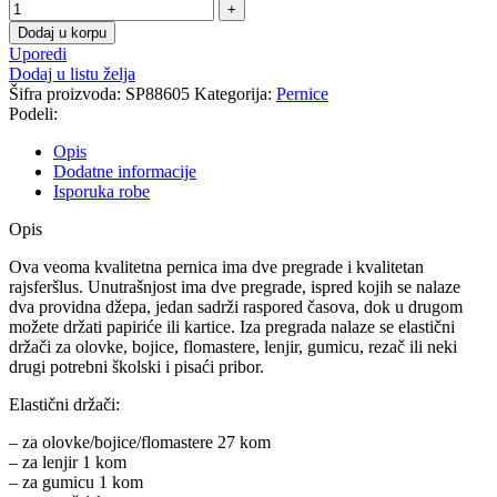
Dodaj u korpu
Uporedi
Dodaj u listu želja
Šifra proizvoda:
SP88605
Kategorija:
Pernice
Podeli:
Opis
Dodatne informacije
Isporuka robe
Opis
Ova veoma kvalitetna pernica ima dve pregrade i kvalitetan
rajsferšlus. Unutrašnjost ima dve pregrade, ispred kojih se nalaze
dva providna džepa, jedan sadrži raspored časova, dok u drugom
možete držati papiriće ili kartice. Iza pregrada nalaze se elastični
držači za olovke, bojice, flomastere, lenjir, gumicu, rezač ili neki
drugi potrebni školski i pisaći pribor.
Elastični držači:
– za olovke/bojice/flomastere 27 kom
– za lenjir 1 kom
– za gumicu 1 kom