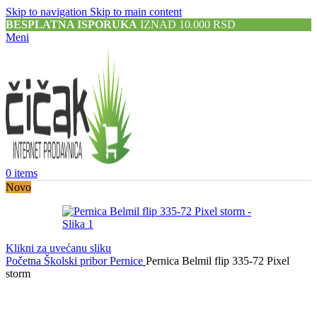
Skip to navigation
Skip to main content
BESPLATNA ISPORUKA
IZNAD 10.000 RSD
Meni
0
items
Novo
Klikni za uvećanu sliku
Početna
Školski pribor
Pernice
Pernica Belmil flip 335-72 Pixel
storm