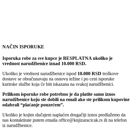
NAČIN ISPORUKE
Isporuka robe za sve kupce je BESPLATNA ukoliko je
vrednost narudžbenice iznad 10.000 RSD.
Ukoliko je vrednost narudžbenice ispod
10.000 RSD
troškove
dostave se obračunavaju na osnovu težine i po ceni isporuke
kurirske službe koja će biti iskazana na svakoj narudžbenici.
Prilikom isporuke robe potrebno je da platite samo iznos
narudžbenice koju ste dobili na email ako ste prilikom kupovine
odabrali “plaćanje pouzećem”.
Ukoliko je kojim slučajem naplaćen drugačiji iznos predlažemo da
nas kontaktirate putem emaila office@knjizaracicak.rs ili na telefon
iz narudžbenice.