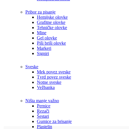
Pribor za pisanje
Hemijske olovke
Grafitne olovke
Tehničke olovke
Mine
Gel olovke
Piši briši olovke
Markeri
Signiri
Sveske
Mek povez sveske
Tvrd povez sveske
Notne sveske
Vežbanka
Ništa manje važno
Pernice
Rezači
Šestari
Gumice za brisanje
Plastelin