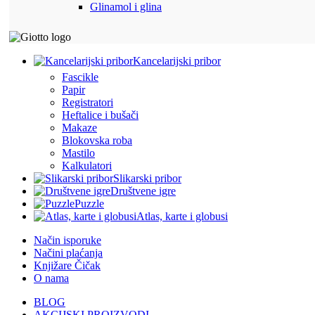
Glinamol i glina
Kancelarijski pribor
Fascikle
Papir
Registratori
Heftalice i bušači
Makaze
Blokovska roba
Mastilo
Kalkulatori
Slikarski pribor
Društvene igre
Puzzle
Atlas, karte i globusi
Način isporuke
Načini plaćanja
Knjižare Čičak
O nama
BLOG
AKCIJSKI PROIZVODI