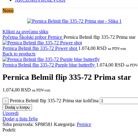
Novo
Klikni za uvećanu sliku
Početna
Školski pribor
Pernice
Pernica Belmil flip 335-72 Prima star
Pernica Belmil flip 335-72 Power shot
1.074,00
RSD
sa PDV-om
Back to products
Pernica Belmil flip 335-72 Purple blue butterfly
1.074,00
RSD
sa PDV
Pernica Belmil flip 335-72 Prima star
1.074,00
RSD
sa PDV-om
Pernica Belmil flip 335-72 Prima star količina
Dodaj u korpu
Uporedi
Dodaj u listu želja
Šifra proizvoda:
SP88581
Kategorija:
Pernice
Podeli: