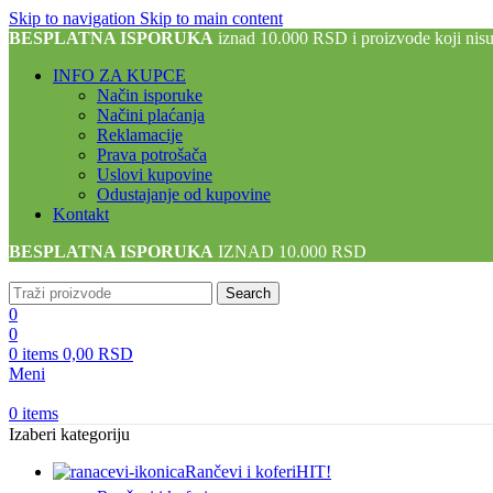
Skip to navigation
Skip to main content
BESPLATNA ISPORUKA
iznad 10.000 RSD i proizvode koji nis
INFO ZA KUPCE
Način isporuke
Načini plaćanja
Reklamacije
Prava potrošača
Uslovi kupovine
Odustajanje od kupovine
Kontakt
BESPLATNA ISPORUKA
IZNAD 10.000 RSD
Search
0
0
0
items
0,00
RSD
Meni
0
items
Izaberi kategoriju
Rančevi i koferi
HIT!