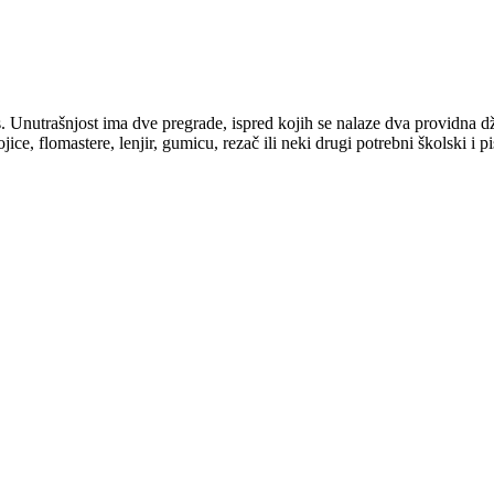
s. Unutrašnjost ima dve pregrade, ispred kojih se nalaze dva providna 
jice, flomastere, lenjir, gumicu, rezač ili neki drugi potrebni školski i pi