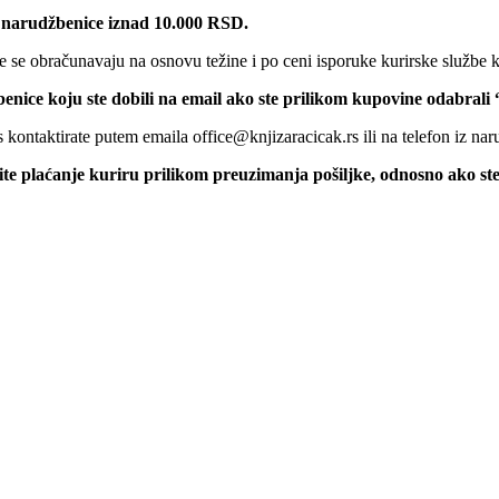
 narudžbenice iznad 10.000 RSD.
 se obračunavaju na osnovu težine i po ceni isporuke kurirske službe k
benice koju ste dobili na email ako ste prilikom kupovine odabrali
kontaktirate putem emaila office@knjizaracicak.rs ili na telefon iz nar
šite plaćanje kuriru prilikom preuzimanja pošiljke, odnosno ako st