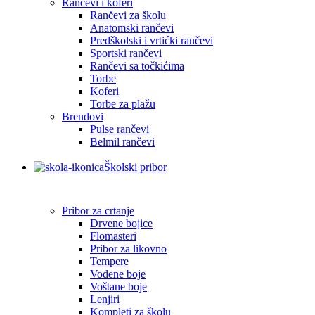
Rančevi i koferi
Rančevi za školu
Anatomski rančevi
Predškolski i vrtićki rančevi
Sportski rančevi
Rančevi sa točkićima
Torbe
Koferi
Torbe za plažu
Brendovi
Pulse rančevi
Belmil rančevi
Školski pribor
Pribor za crtanje
Drvene bojice
Flomasteri
Pribor za likovno
Tempere
Vodene boje
Voštane boje
Lenjiri
Kompleti za školu