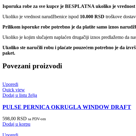
Isporuka robe za sve kupce je BESPLATNA ukoliko je vrednost
Ukoliko je vrednost narudžbenice ispod
10.000 RSD
troškove dostave
Prilikom isporuke robe potrebno je da platite samo iznos narudž
Ukoliko je kojim slučajem naplaćen drugačiji iznos predlažemo da nas 
Ukoliko ste naručili robu i plaćate pouzećem potrebno je da izvr
paket.
Povezani proizvodi
Uporedi
Quick view
Dodaj u listu želja
PULSE PERNICA OKRUGLA WINDOW DRAFT
598,00
RSD
sa PDV-om
Dodaj u korpu
Uporedi