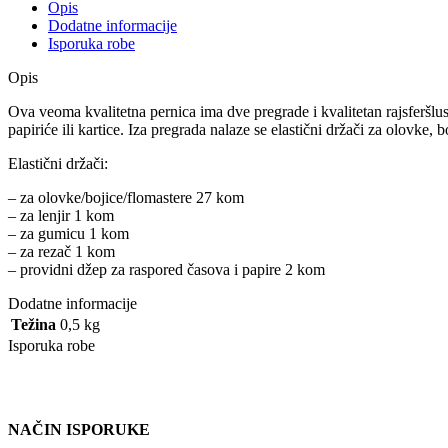
Opis
Dodatne informacije
Isporuka robe
Opis
Ova veoma kvalitetna pernica ima dve pregrade i kvalitetan rajsferšlu
papiriće ili kartice. Iza pregrada nalaze se elastični držači za olovke, bo
Elastični držači:
– za olovke/bojice/flomastere 27 kom
– za lenjir 1 kom
– za gumicu 1 kom
– za rezač 1 kom
– providni džep za raspored časova i papire 2 kom
Dodatne informacije
Težina
0,5 kg
Isporuka robe
NAČIN ISPORUKE