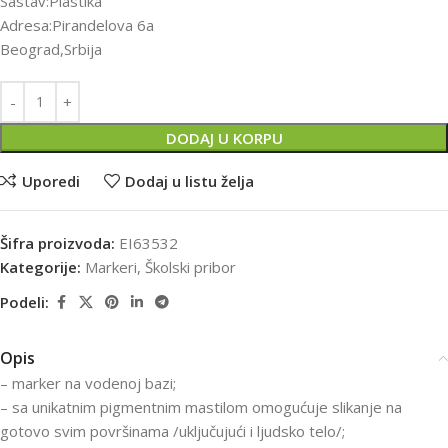
Sastav:Plastika
Adresa:Pirandelova 6a
Beograd,Srbija
DODAJ U KORPU
Uporedi
Dodaj u listu želja
Šifra proizvoda:
EI63532
Kategorije:
Markeri
,
Školski pribor
Podeli:
Opis
– marker na vodenoj bazi;
– sa unikatnim pigmentnim mastilom omogućuje slikanje na
gotovo svim površinama /uključujući i ljudsko telo/;