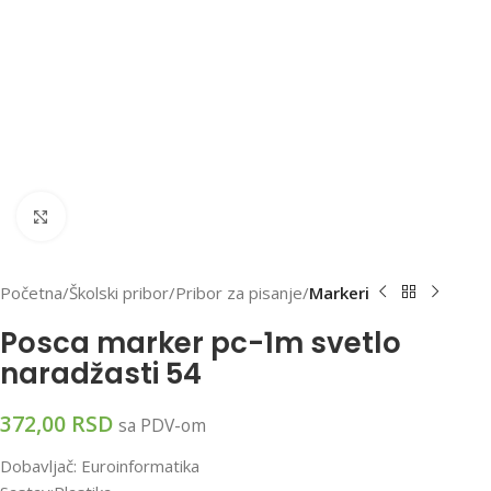
Klikni za uvećanu sliku
Početna
Školski pribor
Pribor za pisanje
Markeri
Posca marker pc-1m svetlo
naradžasti 54
372,00
RSD
sa PDV-om
Dobavljač: Euroinformatika