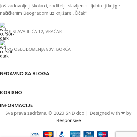
Još zadovoljniji školarci, roditelji, slavljenici i ljubitelji knjige
načičkanim Beogradom uz knjižare „Čičak“.
VOJISLAVA ILIĆA 12, VRAČAR
TRG OSLOBOĐENJA 80V, BORČA
NEDAVNO SA BLOGA
KORISNO
INFORMACIJE
Sva prava zadržana. © 2023 SND doo | Designed with ❤ by
Responsive