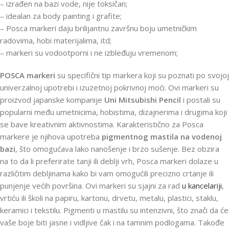
– izrađen na bazi vode, nije toksičan;
– idealan za body painting i grafite;
– Posca markeri daju brilijantnu završnu boju umetničkim
radovima, hobi materijalima, itd;
– markeri su vodootporni i ne izbleđuju vremenom;
POSCA markeri
su specifični tip markera koji su poznati po svojoj
univerzalnoj upotrebi i izuzetnoj pokrivnoj moći. Ovi markeri su
proizvod japanske kompanije
Uni Mitsubishi Pencil
i postali su
popularni među umetnicima, hobistima, dizajnerima i drugima koji
se bave kreativnim aktivnostima. Karakteristično za Posca
markere je njihova upotreba
pigmentnog mastila
na vodenoj
bazi
, što omogućava lako nanošenje i brzo sušenje. Bez obzira
na to da li preferirate tanji ili deblji vrh, Posca markeri dolaze u
različitim debljinama kako bi vam omogućili precizno crtanje ili
punjenje većih površina. Ovi markeri su sjajni za rad
u kancelariji
,
vrtiću ili školi na papiru, kartonu, drvetu, metalu, plastici, staklu,
keramici i tekstilu. Pigmenti u mastilu su intenzivni, što znači da će
vaše boje biti jasne i vidljive čak i na tamnim podlogama. Takođe