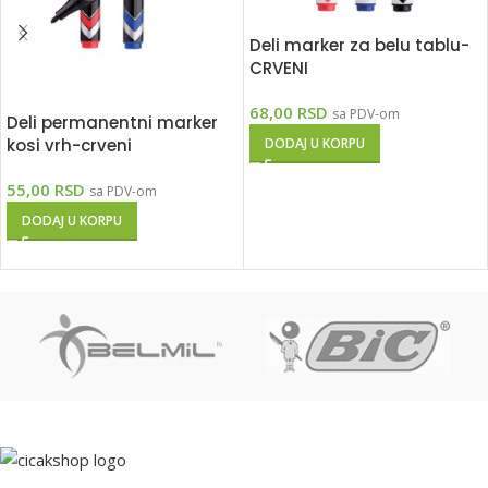
Deli marker za belu tablu-
CRVENI
68,00
RSD
sa PDV-om
Deli permanentni marker
kosi vrh-crveni
DODAJ U KORPU
55,00
RSD
sa PDV-om
DODAJ U KORPU