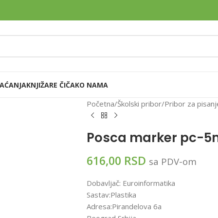
LAĆANJA
KNJIŽARE ČIČAK
O NAMA
Početna
Školski pribor
Pribor za pisanj
Posca marker pc-5
616,00
RSD
sa PDV-om
Dobavljač: Euroinformatika
Sastav:Plastika
Adresa:Pirandelova 6a