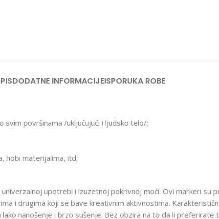
PIS
DODATNE INFORMACIJE
ISPORUKA ROBE
vim površinama /uključujući i ljudsko telo/;
 hobi materijalima, itd;
oj univerzalnoj upotrebi i izuzetnoj pokrivnoj moći. Ovi markeri s
rima i drugima koji se bave kreativnim aktivnostima. Karakteristič
lako nanošenje i brzo sušenje. Bez obzira na to da li preferirate ta