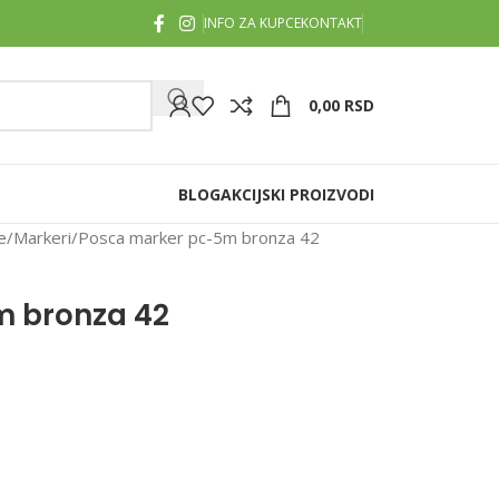
INFO ZA KUPCE
KONTAKT
0,00
RSD
BLOG
AKCIJSKI PROIZVODI
e
Markeri
Posca marker pc-5m bronza 42
m bronza 42