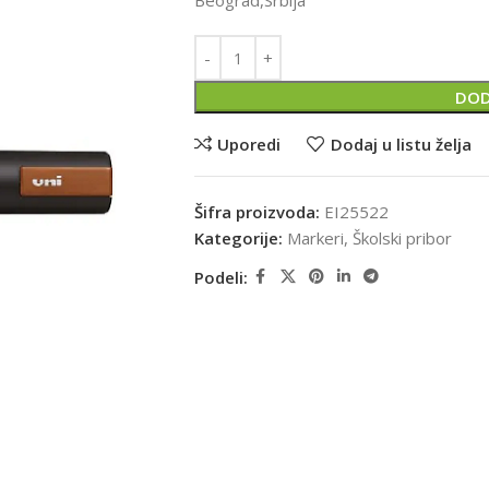
Beograd,Srbija
DOD
Uporedi
Dodaj u listu želja
Šifra proizvoda:
EI25522
Kategorije:
Markeri
,
Školski pribor
Podeli: