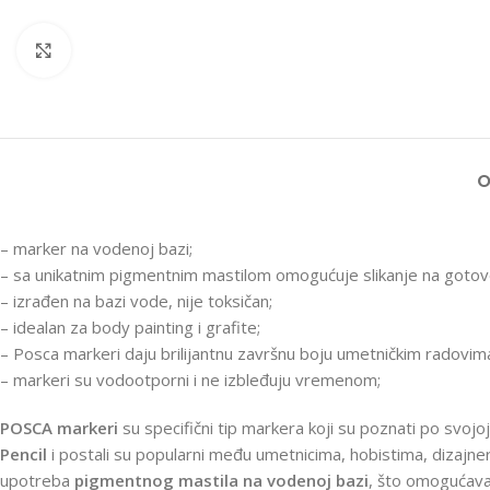
Klikni za uvećanu sliku
O
– marker na vodenoj bazi;
– sa unikatnim pigmentnim mastilom omogućuje slikanje na gotovo s
– izrađen na bazi vode, nije toksičan;
– idealan za body painting i grafite;
– Posca markeri daju brilijantnu završnu boju umetničkim radovima,
– markeri su vodootporni i ne izbleđuju vremenom;
POSCA markeri
su specifični tip markera koji su poznati po svoj
Pencil
i postali su popularni među umetnicima, hobistima, dizajne
upotreba
pigmentnog mastila
na vodenoj bazi
, što omogućava 