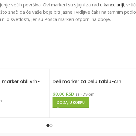
njenje većih površina. Ovi markeri su sjajni za rad
u kancelariji
, vrti
vni, što znači da će vaše boje biti jasne i vidljive čak i na tamnim
i ni o svetlosti, jer su Posca markeri otporni na oboje.
 marker obli vrh-
Deli marker za belu tablu-crni
68,00
RSD
sa PDV-om
m
DODAJ U KORPU