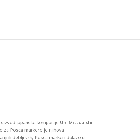
u proizvod japanske kompanije
Uni Mitsubishi
no za Posca markere je njihova
nji ili deblji vrh, Posca markeri dolaze u