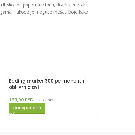
ću ili školi na papiru, kartonu, drvetu, metalu,
 podlogama. Takođe je moguće mešati boje kako
Edding marker 300 permanentni
Edding marke
obli vrh plavi
obli vrh crveni
155,00
RSD
155,00
RSD
sa PDV-om
sa P
DODAJ U KORPU
DODAJ U KORPU