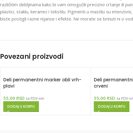
različitim debljinama kako bi vam omogućili precizno crtanje ili pu
plastici, staklu, keramici i tekstilu. Pigmenti u mastilu su intenzi
biste postigli razne nijanse i efekte. Ne morate se brinuti ni o vod
Povezani proizvodi
Deli permanentni marker obli vrh-
Deli permanentni
plavi
crveni
55,00
RSD
55,00
RSD
sa PDV-om
sa PDV-o
DODAJ U KORPU
DODAJ U KORPU