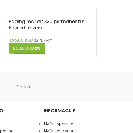
Edding marker 330 permanentrni,
Edding marke
kosi vrh crveni
kosi vrh, kosi v
155,00
RSD
155,00
RSD
sa PDV-om
sa P
DODAJ U KORPU
DODAJ U KORPU
Decker
NO
INFORMACIJE
Način isporuke
upovine
Načini plaćanja