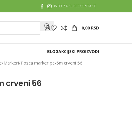
INFO ZA KUPCE
KONTAKT
0,00
RSD
BLOG
AKCIJSKI PROIZVODI
e
Markeri
Posca marker pc-5m crveni 56
 crveni 56