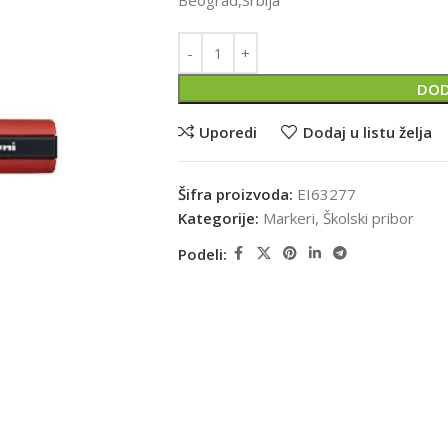
Beograd,Srbija
DOD
Uporedi
Dodaj u listu želja
Šifra proizvoda:
EI63277
Kategorije:
Markeri
,
Školski pribor
Podeli: