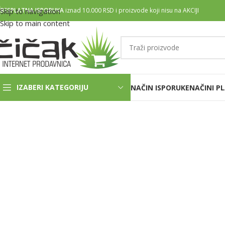
Skip to navigation
BESPLATNA ISPORUKA
iznad 10.000 RSD i proizvode koji nisu na AKCIJI
Skip to main content
IZABERI KATEGORIJU
NAČIN ISPORUKE
NAČINI P