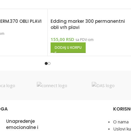
ERM.370 OBLI PLAVI
Edding marker 300 permanentni
obli vrh plavi
-om
155,00
RSD
sa PDV-om
DODAJ U KORPU
OGA
KORIS
Unapređenje
O nama
emocionalne i
Uslovi k