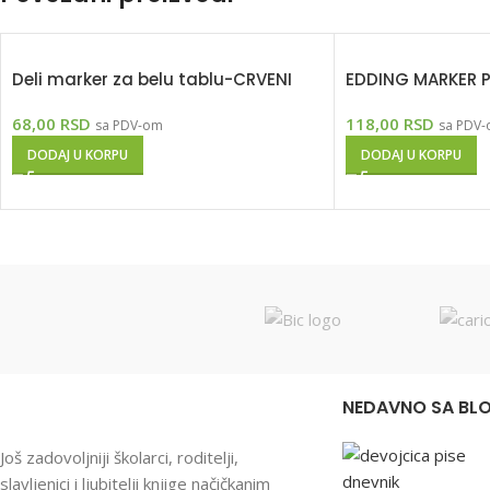
Deli marker za belu tablu-CRVENI
EDDING MARKER P
68,00
RSD
118,00
RSD
sa PDV-om
sa PDV
DODAJ U KORPU
DODAJ U KORPU
NEDAVNO SA BL
Još zadovoljniji školarci, roditelji,
slavljenici i ljubitelji knjige načičkanim