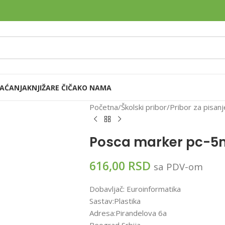
LAĆANJA
KNJIŽARE ČIČAK
O NAMA
Početna
Školski pribor
Pribor za pisanj
Posca marker pc-5m
616,00
RSD
sa PDV-om
Dobavljač: Euroinformatika
Sastav:Plastika
Adresa:Pirandelova 6a