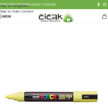
BESPLATNA ISPORUKA
IZNAD 10.000 RSD
Skip to navigation
Skip to main content
MENI