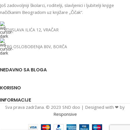
Još zadovoljniji školarci, roditelji, slavljenici i ljubitelji knjige
načičkanim Beogradom uz knjižare „Čičak“.
VOJISLAVA ILIĆA 12, VRAČAR
TRG OSLOBOĐENJA 80V, BORČA
NEDAVNO SA BLOGA
KORISNO
INFORMACIJE
Sva prava zadržana. © 2023 SND doo | Designed with ❤ by
Responsive