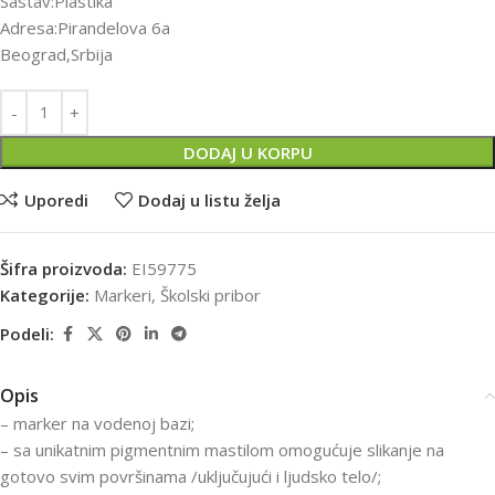
Sastav:Plastika
Adresa:Pirandelova 6a
Beograd,Srbija
DODAJ U KORPU
Uporedi
Dodaj u listu želja
Šifra proizvoda:
EI59775
Kategorije:
Markeri
,
Školski pribor
Podeli:
Opis
– marker na vodenoj bazi;
– sa unikatnim pigmentnim mastilom omogućuje slikanje na
gotovo svim površinama /uključujući i ljudsko telo/;