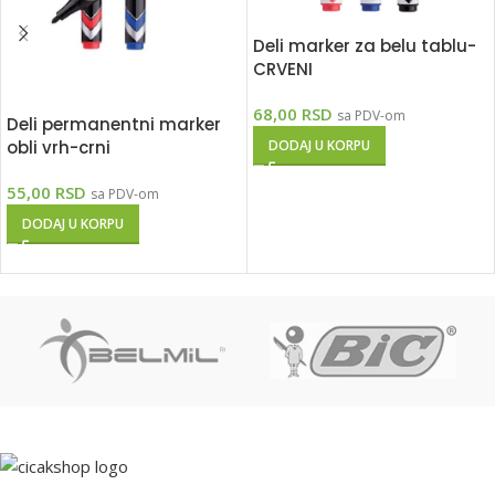
Deli marker za belu tablu-
CRVENI
68,00
RSD
sa PDV-om
Deli permanentni marker
obli vrh-crni
DODAJ U KORPU
55,00
RSD
sa PDV-om
DODAJ U KORPU