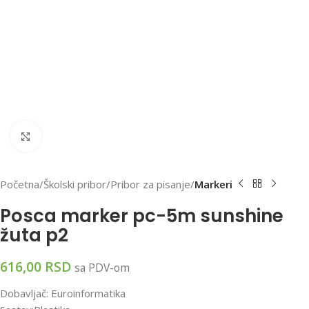
Klikni za uvećanu sliku
Početna
Školski pribor
Pribor za pisanje
Markeri
Posca marker pc-5m sunshine
žuta p2
616,00
RSD
sa PDV-om
Dobavljač: Euroinformatika