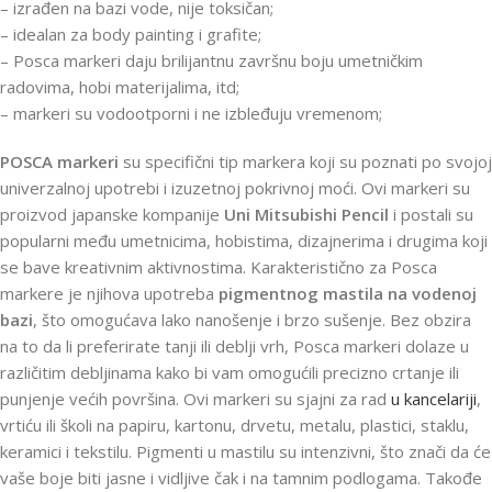
– izrađen na bazi vode, nije toksičan;
– idealan za body painting i grafite;
– Posca markeri daju brilijantnu završnu boju umetničkim
radovima, hobi materijalima, itd;
– markeri su vodootporni i ne izbleđuju vremenom;
POSCA markeri
su specifični tip markera koji su poznati po svojoj
univerzalnoj upotrebi i izuzetnoj pokrivnoj moći. Ovi markeri su
proizvod japanske kompanije
Uni Mitsubishi Pencil
i postali su
popularni među umetnicima, hobistima, dizajnerima i drugima koji
se bave kreativnim aktivnostima. Karakteristično za Posca
markere je njihova upotreba
pigmentnog mastila
na vodenoj
bazi
, što omogućava lako nanošenje i brzo sušenje. Bez obzira
na to da li preferirate tanji ili deblji vrh, Posca markeri dolaze u
različitim debljinama kako bi vam omogućili precizno crtanje ili
punjenje većih površina. Ovi markeri su sjajni za rad
u kancelariji
,
vrtiću ili školi na papiru, kartonu, drvetu, metalu, plastici, staklu,
keramici i tekstilu. Pigmenti u mastilu su intenzivni, što znači da će
vaše boje biti jasne i vidljive čak i na tamnim podlogama. Takođe