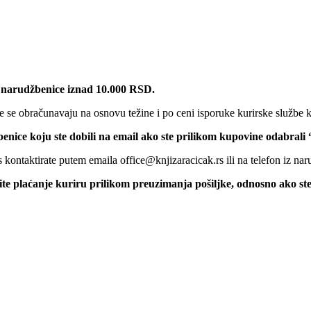
 narudžbenice iznad 10.000 RSD.
 se obračunavaju na osnovu težine i po ceni isporuke kurirske službe k
benice koju ste dobili na email ako ste prilikom kupovine odabrali
kontaktirate putem emaila office@knjizaracicak.rs ili na telefon iz nar
šite plaćanje kuriru prilikom preuzimanja pošiljke, odnosno ako st