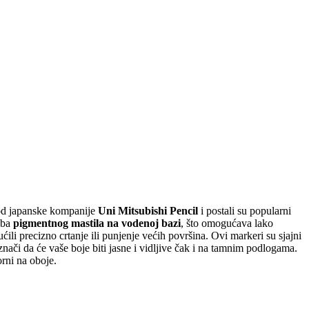
zvod japanske kompanije
Uni Mitsubishi Pencil
i postali su popularni
eba
pigmentnog mastila
na vodenoj bazi
, što omogućava lako
ćili precizno crtanje ili punjenje većih površina. Ovi markeri su sjajni
to znači da će vaše boje biti jasne i vidljive čak i na tamnim podlogama.
orni na oboje.