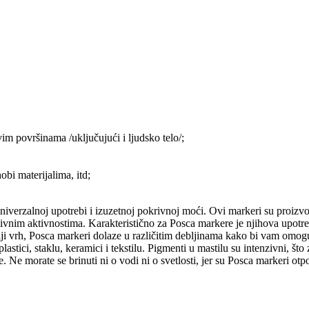
m površinama /uključujući i ljudsko telo/;
bi materijalima, itd;
 univerzalnoj upotrebi i izuzetnoj pokrivnoj moći. Ovi markeri su proi
tivnim aktivnostima. Karakteristično za Posca markere je njihova upotr
eblji vrh, Posca markeri dolaze u različitim debljinama kako bi vam omogu
 plastici, staklu, keramici i tekstilu. Pigmenti u mastilu su intenzivni, š
. Ne morate se brinuti ni o vodi ni o svetlosti, jer su Posca markeri otp