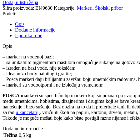
Dodaj u listu želja
Šifra proizvoda:
EI49630
Kategorije:
Markeri
,
Školski pribor
Podeli:
Opis
Dodatne informacije
Isporuka robe
Opis
– marker na vodenoj bazi;
– sa unikatnim pigmentnim mastilom omogućuje slikanje na gotovo svi
– izrađen na bazi vode, nije toksičan;
– idealan za body painting i grafite;
– Posca markeri daju brilijantnu završnu boju umetničkim radovima, ho
– markeri su vodootporni i ne izbleđuju vremenom;
POSCA markeri
su specifični tip markera koji su poznati po svojoj
među umetnicima, hobistima, dizajnerima i drugima koji se bave krea
nanošenje i brzo sušenje. Bez obzira na to da li preferirate tanji ili d
za rad
u kancelariji
, vrtiću ili školi na papiru, kartonu, drvetu, metalu,
Takođe je moguće mešati boje kako biste postigli razne nijanse i efekte
Dodatne informacije
Težina
0,5 kg