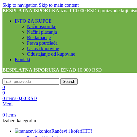
Skip to navigation
Skip to main content
BESPLATNA ISPORUKA
iznad 10.000 RSD i proizvode koji nis
INFO ZA KUPCE
Način isporuke
Načini plaćanja
Reklamacije
Prava potrošača
Uslovi kupovine
Odustajanje od kupovine
Kontakt
BESPLATNA ISPORUKA
IZNAD 10.000 RSD
Search
0
0
0
items
0,00
RSD
Meni
0
items
Izaberi kategoriju
Rančevi i koferi
HIT!