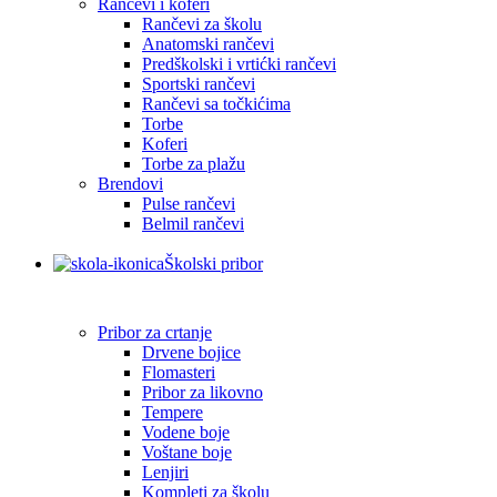
Rančevi i koferi
Rančevi za školu
Anatomski rančevi
Predškolski i vrtićki rančevi
Sportski rančevi
Rančevi sa točkićima
Torbe
Koferi
Torbe za plažu
Brendovi
Pulse rančevi
Belmil rančevi
Školski pribor
Pribor za crtanje
Drvene bojice
Flomasteri
Pribor za likovno
Tempere
Vodene boje
Voštane boje
Lenjiri
Kompleti za školu