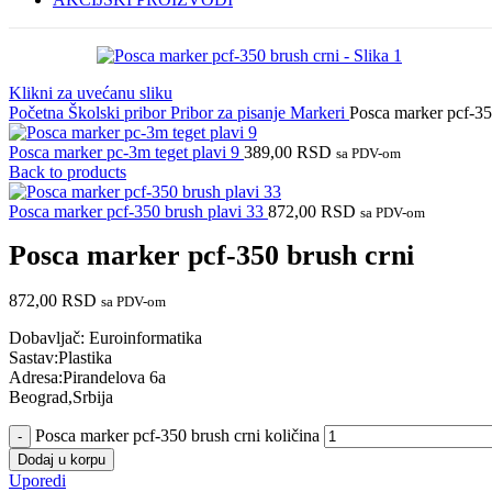
Klikni za uvećanu sliku
Početna
Školski pribor
Pribor za pisanje
Markeri
Posca marker pcf-35
Posca marker pc-3m teget plavi 9
389,00
RSD
sa PDV-om
Back to products
Posca marker pcf-350 brush plavi 33
872,00
RSD
sa PDV-om
Posca marker pcf-350 brush crni
872,00
RSD
sa PDV-om
Dobavljač: Euroinformatika
Sastav:Plastika
Adresa:Pirandelova 6a
Beograd,Srbija
Posca marker pcf-350 brush crni količina
Dodaj u korpu
Uporedi