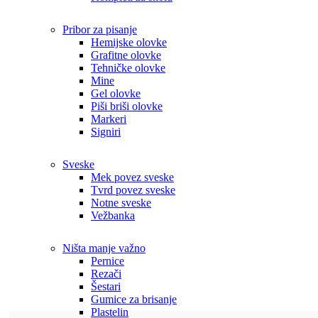
Pribor za pisanje
Hemijske olovke
Grafitne olovke
Tehničke olovke
Mine
Gel olovke
Piši briši olovke
Markeri
Signiri
Sveske
Mek povez sveske
Tvrd povez sveske
Notne sveske
Vežbanka
Ništa manje važno
Pernice
Rezači
Šestari
Gumice za brisanje
Plastelin