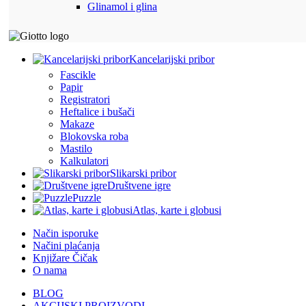
Glinamol i glina
Kancelarijski pribor
Fascikle
Papir
Registratori
Heftalice i bušači
Makaze
Blokovska roba
Mastilo
Kalkulatori
Slikarski pribor
Društvene igre
Puzzle
Atlas, karte i globusi
Način isporuke
Načini plaćanja
Knjižare Čičak
O nama
BLOG
AKCIJSKI PROIZVODI