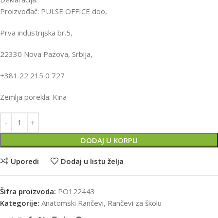
Proizvođač: PULSE OFFICE doo,
Prva industrijska br.5,
22330 Nova Pazova, Srbija,
+381 22 215 0 727
Zemlja porekla: Kina
DODAJ U KORPU
Uporedi
Dodaj u listu želja
Šifra proizvoda:
PO122443
Kategorije:
Anatomski Rančevi
,
Rančevi za školu