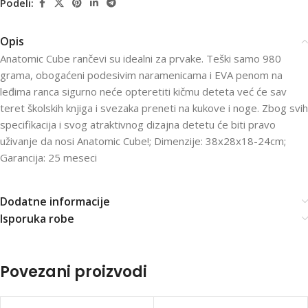
Podeli:
Opis
Anatomic Cube rančevi su idealni za prvake. Teški samo 980
grama, obogaćeni podesivim naramenicama i EVA penom na
leđima ranca sigurno neće opteretiti kičmu deteta već će sav
teret školskih knjiga i svezaka preneti na kukove i noge. Zbog svih
specifikacija i svog atraktivnog dizajna detetu će biti pravo
uživanje da nosi Anatomic Cube!; Dimenzije: 38x28x18-24cm;
Garancija: 25 meseci
Dodatne informacije
Isporuka robe
Povezani proizvodi