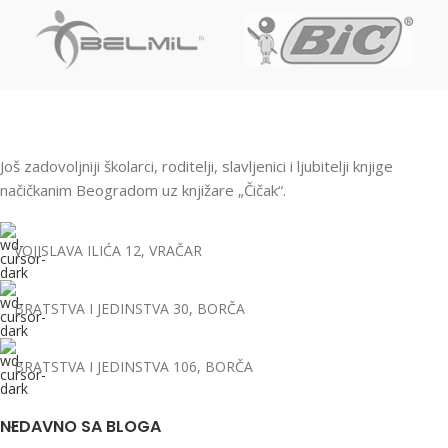
Još zadovoljniji školarci, roditelji, slavljenici i ljubitelji knjige
načičkanim Beogradom uz knjižare „Čičak“.
VOJISLAVA ILIĆA 12, VRAČAR
BRATSTVA I JEDINSTVA 30, BORČA
BRATSTVA I JEDINSTVA 106, BORČA
NEDAVNO SA BLOGA