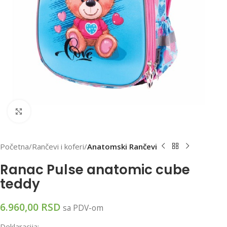
Klikni za uvećanu sliku
Početna
Rančevi i koferi
Anatomski Rančevi
Ranac Pulse anatomic cube
teddy
6.960,00
RSD
sa PDV-om
Deklaracija: