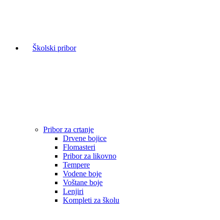
Školski pribor
Pribor za crtanje
Drvene bojice
Flomasteri
Pribor za likovno
Tempere
Vodene boje
Voštane boje
Lenjiri
Kompleti za školu