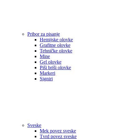
Pribor za pisanje
Hemijske olovke
Grafitne olovke
Tehničke olovke
Mine
Gel olovke
Piši briši olovke
Markeri
Signiri
Sveske
Mek povez sveske
Tvrd povez sveske