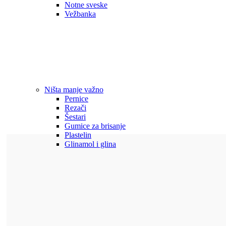
Notne sveske
Vežbanka
Ništa manje važno
Pernice
Rezači
Šestari
Gumice za brisanje
Plastelin
Glinamol i glina