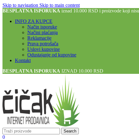
Skip to navigation
Skip to main content
BESPLATNA ISPORUKA
iznad 10.000 RSD i proizvode koji nis
INFO ZA KUPCE
Način isporuke
Načini plaćanja
Reklamacije
Prava potrošača
Uslovi kupovine
Odustajanje od kupovine
Kontakt
BESPLATNA ISPORUKA
IZNAD 10.000 RSD
Search
0