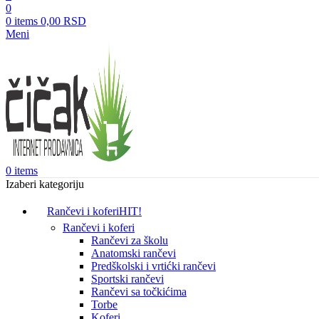
0
0
items
0,00
RSD
Meni
0
items
Izaberi kategoriju
Rančevi i koferi
HIT!
Rančevi i koferi
Rančevi za školu
Anatomski rančevi
Predškolski i vrtićki rančevi
Sportski rančevi
Rančevi sa točkićima
Torbe
Koferi