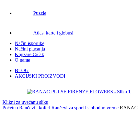
Puzzle
Atlas, karte i globusi
Način isporuke
Načini plaćanja
Knjižare Čičak
O nama
BLOG
AKCIJSKI PROIZVODI
Klikni za uvećanu sliku
Početna
Rančevi i koferi
Rančevi za sport i slobodno vreme
RANAC 