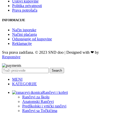
Uslovi kupovine
Politika privatnosti
Prava potrošača
INFORMACIJE
Način isporuke
Načini plaćanja
Odustajanje od kupovine
Reklamacije
Sva prava zadržana. © 2023 SND doo | Designed with ❤ by
Responsive
Search
MENI
KATEGORIJE
Rančevi i koferi
Rančevi za školu
Anatomski Rančevi
Predškolski i vrtićki rančevi
Rančevi sa Točkićima