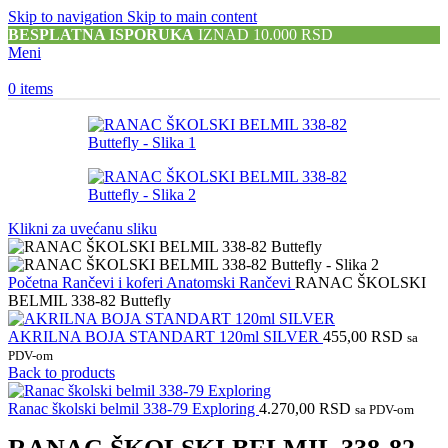
Skip to navigation
Skip to main content
BESPLATNA ISPORUKA
IZNAD 10.000 RSD
Meni
0
items
Klikni za uvećanu sliku
Početna
Rančevi i koferi
Anatomski Rančevi
RANAC ŠKOLSKI
BELMIL 338-82 Buttefly
AKRILNA BOJA STANDART 120ml SILVER
455,00
RSD
sa
PDV-om
Back to products
Ranac školski belmil 338-79 Exploring
4.270,00
RSD
sa PDV-om