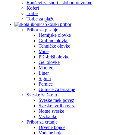
Rančevi za sport i slobodno vreme
Koferi
Torbe
Torbe za plažu
Školski pribor
Pribor za pisanje
Hemijske olovke
Grafitne olovke
Tehničke olovke
Mine
Piši-briši olovke
Gel olovke
Markeri
Liner
Signiri
Pernice
Gumice za brisanje
Sveske za školu
Sveske mek povez
Sveske tvrdi povez
Notne sveske
Vežbanke
Pribor za crtanje
Drvene bojice
Vodene boje