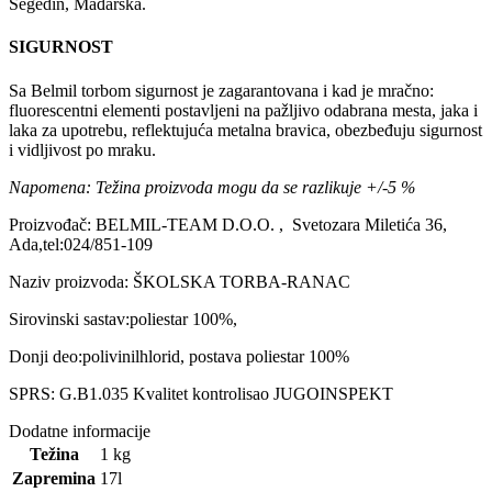
Segedin, Mađarska.
SIGURNOST
Sa Belmil torbom sigurnost je zagarantovana i kad je mračno:
fluorescentni elementi postavljeni na pažljivo odabrana mesta, jaka i
laka za upotrebu, reflektujuća metalna bravica, obezbeđuju sigurnost
i vidljivost po mraku.
Napomena: Težina proizvoda mogu da se razlikuje +/-5 %
Proizvođač: BELMIL-TEAM D.O.O. , Svetozara Miletića 36,
Ada,tel:024/851-109
Naziv proizvoda: ŠKOLSKA TORBA-RANAC
Sirovinski sastav:poliestar 100%,
Donji deo:polivinilhlorid, postava poliestar 100%
SPRS: G.B1.035 Kvalitet kontrolisao JUGOINSPEKT
Dodatne informacije
Težina
1 kg
Zapremina
17l