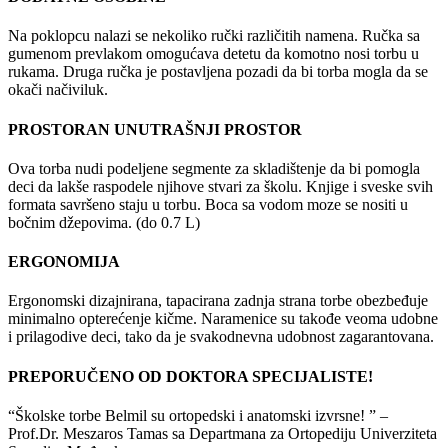
Na poklopcu nalazi se nekoliko ručki različitih namena. Ručka sa
gumenom prevlakom omogućava detetu da komotno nosi torbu u
rukama. Druga ručka je postavljena pozadi da bi torba mogla da se
okači načiviluk.
PROSTORAN UNUTRAŠNJI PROSTOR
Ova torba nudi podeljene segmente za skladištenje da bi pomogla
deci da lakše raspodele njihove stvari za školu. Knjige i sveske svih
formata savršeno staju u torbu. Boca sa vodom moze se nositi u
bočnim džepovima. (do 0.7 L)
ERGONOMIJA
Ergonomski dizajnirana, tapacirana zadnja strana torbe obezbeđuje
minimalno opterećenje kičme. Naramenice su takođe veoma udobne
i prilagodive deci, tako da je svakodnevna udobnost zagarantovana.
PREPORUČENO OD DOKTORA SPECIJALISTE!
“Školske torbe Belmil su ortopedski i anatomski izvrsne! ” –
Prof.Dr. Meszaros Tamas sa Departmana za Ortopediju Univerziteta