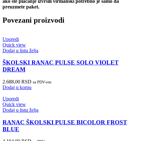
ako ste plaćanje izvršili virmanski potrebno je samo da
preuzmete paket.
Povezani proizvodi
Uporedi
Quick view
Dodaj u listu želja
ŠKOLSKI RANAC PULSE SOLO VIOLET
DREAM
2.688,00
RSD
sa PDV-om
Dodaj u korpu
Uporedi
Quick view
Dodaj u listu želja
RANAC ŠKOLSKI PULSE BICOLOR FROST
BLUE