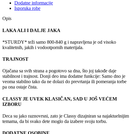
Dodatne informacije
Isporuka robe
Opis
LAKA ALI I DALJE JAKA
*STURDY* teži samo 800-840 g i napravljena je od visoko
kvalitetnih, jakih i vodootpornih materijala.
TRAJNOST
Ojačana sa svih strana a pogotovo sa dna, što joj takođe daje
stabilnost i trajnost. Donji deo ima dodatne funkcije: Samo dno je
veoma stabilno tako da ne dolazi do prevrtanja ili pomeranja torbe
pa ona ostaje čista.
CLASSY JE UVEK KLASIČAN, SAD U JOŠ VEĆEM
IZBORU
Deca su jako raznovrsni, zato je Classy dizajniran sa najaktuelnijim
temama, da bi svako dete moglo da izabere svoju torbu.
DODATNE OSOBINE