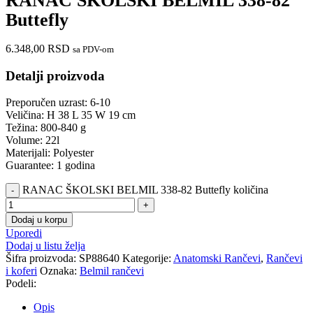
RANAC ŠKOLSKI BELMIL 338-82
Buttefly
6.348,00
RSD
sa PDV-om
Detalji proizvoda
Preporučen uzrast: 6-10
Veličina: H 38 L 35 W 19 cm
Težina: 800-840 g
Volume: 22l
Materijali: Polyester
Guarantee: 1 godina
RANAC ŠKOLSKI BELMIL 338-82 Buttefly količina
Dodaj u korpu
Uporedi
Dodaj u listu želja
Šifra proizvoda:
SP88640
Kategorije:
Anatomski Rančevi
,
Rančevi
i koferi
Oznaka:
Belmil rančevi
Podeli:
Opis