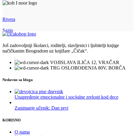
Rivera
Sazio
Još zadovoljniji školarci, roditelji, slavljenici i ljubitelji knjige
načičkanim Beogradom uz knjižare „Čičak“.
VOJISLAVA ILIĆA 12, VRAČAR
TRG OSLOBOĐENJA 80V, BORČA
Nedavno sa bloga
Unapređenje emocionalne i socijalne zrelosti kod dece
Zanimanje učenik: Dan prvi
KORISNO
O nama