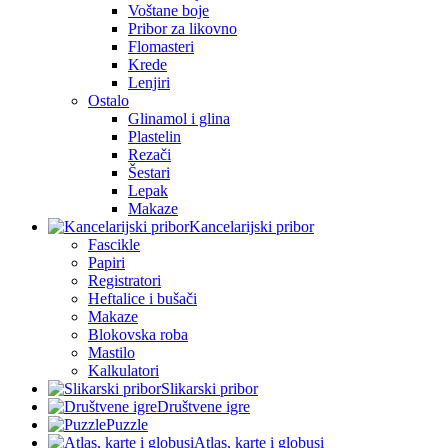
Voštane boje
Pribor za likovno
Flomasteri
Krede
Lenjiri
Ostalo
Glinamol i glina
Plastelin
Rezači
Šestari
Lepak
Makaze
Kancelarijski pribor
Fascikle
Papiri
Registratori
Heftalice i bušači
Makaze
Blokovska roba
Mastilo
Kalkulatori
Slikarski pribor
Društvene igre
Puzzle
Atlas, karte i globusi