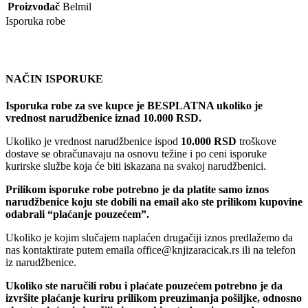
Proizvođač
Belmil
Isporuka robe
NAČIN ISPORUKE
Isporuka robe za sve kupce je BESPLATNA ukoliko je
vrednost narudžbenice iznad 10.000 RSD.
Ukoliko je vrednost narudžbenice ispod
10.000 RSD
troškove
dostave se obračunavaju na osnovu težine i po ceni isporuke
kurirske službe koja će biti iskazana na svakoj narudžbenici.
Prilikom isporuke robe potrebno je da platite samo iznos
narudžbenice koju ste dobili na email ako ste prilikom kupovine
odabrali “plaćanje pouzećem”.
Ukoliko je kojim slučajem naplaćen drugačiji iznos predlažemo da
nas kontaktirate putem emaila office@knjizaracicak.rs ili na telefon
iz narudžbenice.
Ukoliko ste naručili robu i plaćate pouzećem potrebno je da
izvršite plaćanje kuriru prilikom preuzimanja pošiljke, odnosno