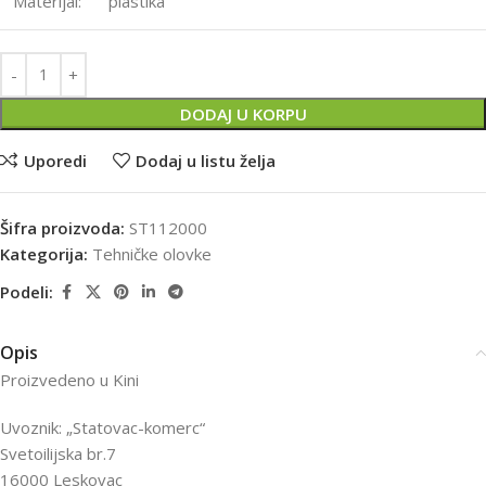
Materijal:
plastika
DODAJ U KORPU
Uporedi
Dodaj u listu želja
Šifra proizvoda:
ST112000
Kategorija:
Tehničke olovke
Podeli:
Opis
Proizvedeno u Kini
Uvoznik: „Statovac-komerc“
Svetoilijska br.7
16000 Leskovac