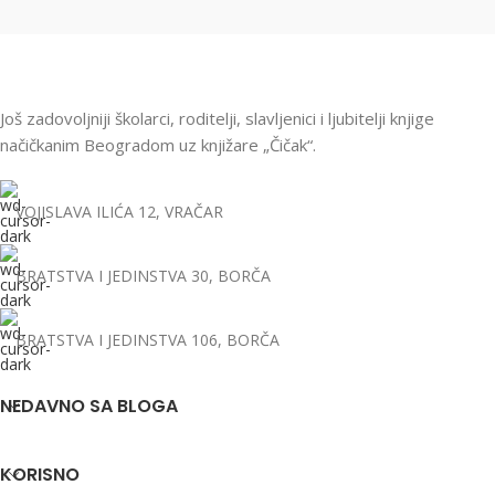
Još zadovoljniji školarci, roditelji, slavljenici i ljubitelji knjige
načičkanim Beogradom uz knjižare „Čičak“.
VOJISLAVA ILIĆA 12, VRAČAR
BRATSTVA I JEDINSTVA 30, BORČA
BRATSTVA I JEDINSTVA 106, BORČA
NEDAVNO SA BLOGA
KORISNO