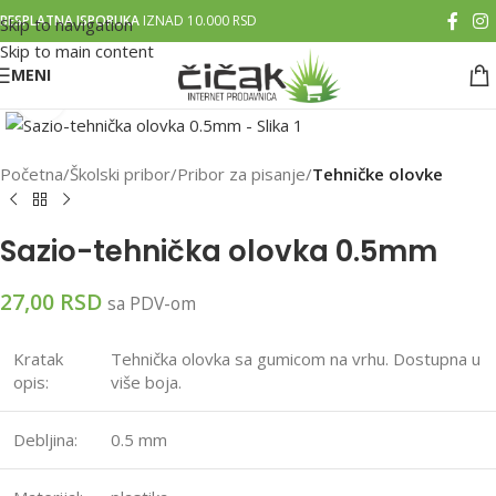
BESPLATNA ISPORUKA
IZNAD 10.000 RSD
Skip to navigation
Skip to main content
MENI
Klikni za uvećanu sliku
Početna
Školski pribor
Pribor za pisanje
Tehničke olovke
Sazio-tehnička olovka 0.5mm
27,00
RSD
sa PDV-om
Kratak
Tehnička olovka sa gumicom na vrhu. Dostupna u
opis:
više boja.
Debljina:
0.5 mm