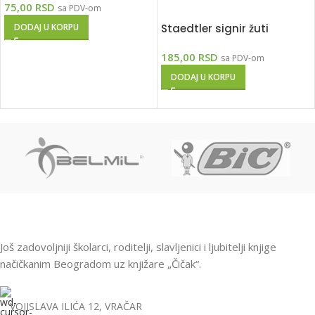
75,00
RSD
sa PDV-om
Staedtler signir žuti
DODAJ U KORPU
185,00
RSD
sa PDV-om
DODAJ U KORPU
Još zadovoljniji školarci, roditelji, slavljenici i ljubitelji knjige
načičkanim Beogradom uz knjižare „Čičak“.
VOJISLAVA ILIĆA 12, VRAČAR