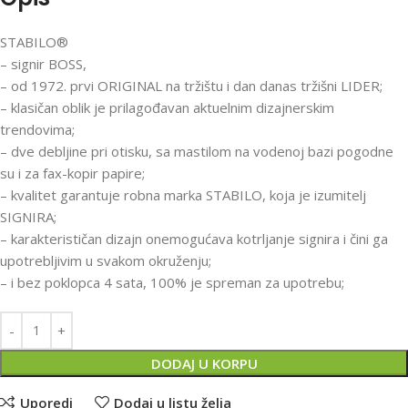
STABILO®
– signir BOSS,
– od 1972. prvi ORIGINAL na tržištu i dan danas tržišni LIDER;
– klasičan oblik je prilagođavan aktuelnim dizajnerskim
trendovima;
– dve debljine pri otisku, sa mastilom na vodenoj bazi pogodne
su i za fax-kopir papire;
– kvalitet garantuje robna marka STABILO, koja je izumitelj
SIGNIRA;
– karakterističan dizajn onemogućava kotrljanje signira i čini ga
upotrebljivim u svakom okruženju;
– i bez poklopca 4 sata, 100% je spreman za upotrebu;
DODAJ U KORPU
Uporedi
Dodaj u listu želja