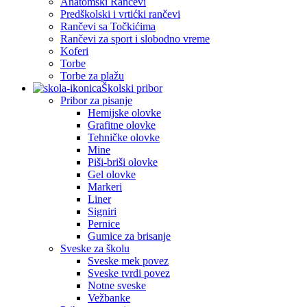
Anatomski Rančevi
Predškolski i vrtićki rančevi
Rančevi sa Točkićima
Rančevi za sport i slobodno vreme
Koferi
Torbe
Torbe za plažu
Školski pribor
Pribor za pisanje
Hemijske olovke
Grafitne olovke
Tehničke olovke
Mine
Piši-briši olovke
Gel olovke
Markeri
Liner
Signiri
Pernice
Gumice za brisanje
Sveske za školu
Sveske mek povez
Sveske tvrdi povez
Notne sveske
Vežbanke