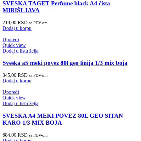
SVESKA TAGET Perfume black A4 čista
MIRIŠLJAVA
219,00
RSD
sa PDV-om
Dodaj u korpu
Uporedi
Quick view
Dodaj u listu želja
Sveska a5 meki povez 80l geo linija 1/3 mix boja
345,00
RSD
sa PDV-om
Dodaj u korpu
Uporedi
Quick view
Dodaj u listu želja
SVESKA A4 MEKI POVEZ 80L GEO SITAN
KARO 1/3 MIX BOJA
684,00
RSD
sa PDV-om
Dodaj u korpu