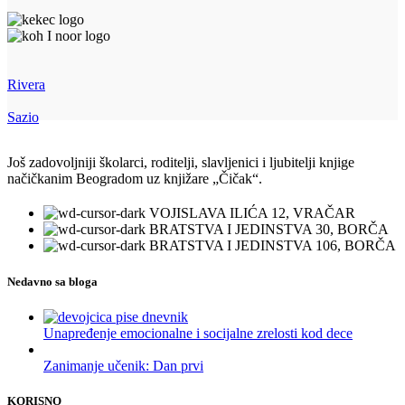
Rivera
Sazio
Još zadovoljniji školarci, roditelji, slavljenici i ljubitelji knjige
načičkanim Beogradom uz knjižare „Čičak“.
VOJISLAVA ILIĆA 12, VRAČAR
BRATSTVA I JEDINSTVA 30, BORČA
BRATSTVA I JEDINSTVA 106, BORČA
Nedavno sa bloga
Unapređenje emocionalne i socijalne zrelosti kod dece
Zanimanje učenik: Dan prvi
KORISNO