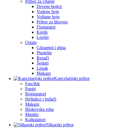
Pribor za crtanje
Drvene bojice
Vodene boje
Voštane boje
Pribor za likovno
Flomasteri
Krede
Lenjiri
Ostalo
Glinamol i glina
Plastelin
Rezači
Šestari
Lepak
Makaze
Kancelarijski pribor
Fascikle
Papiri
Registratori
Heftalice i bušači
Makaze
Blokovska roba
Mastilo
Kalkulatori
Slikarski pribor