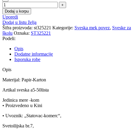
Dodaj u korpu
Uporedi
Dodaj u listu želja
Šifra proizvoda:
st325221
Kategorije:
Sveska mek povez
,
Sveske za
školu
Oznaka:
ST325221
Podeli:
Opis
Dodatne informacije
Isporuka robe
Opis
Materijal: Papir-Karton
Artikal sveska a5-50lista
Jedinica mere -kom
• Proizvedeno u Kini
• Uvoznik: „Statovac-komerc“,
Svetoilijska br.7,