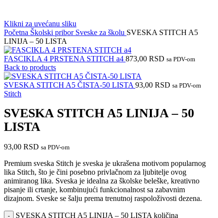
Klikni za uvećanu sliku
Početna
Školski pribor
Sveske za školu
SVESKA STITCH A5
LINIJA – 50 LISTA
FASCIKLA 4 PRSTENA STITCH a4
873,00
RSD
sa PDV-om
Back to products
SVESKA STITCH A5 ČISTA-50 LISTA
93,00
RSD
sa PDV-om
Stitch
SVESKA STITCH A5 LINIJA – 50
LISTA
93,00
RSD
sa PDV-om
Premium sveska Stitch je sveska je ukrašena motivom popularnog
lika Stitch, što je čini posebno privlačnom za ljubitelje ovog
animiranog lika. Sveska je idealna za školske beleške, kreativno
pisanje ili crtanje, kombinujući funkcionalnost sa zabavnim
dizajnom. Sveske se šalju prema trenutnoj raspoloživosti dezena.
SVESKA STITCH A5 LINIJA – 50 LISTA količina