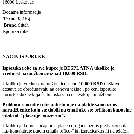
16000 Leskovac
Dodatne informacije
Težina
0,2 kg
Brand
Stitch
Isporuka robe
NAČIN ISPORUKE
Isporuka robe za sve kupce je BESPLATNA ukoliko je
vrednost narudžbenice iznad 10.000 RSD.
Ukoliko je vrednost narudžbenice ispod
10.000 RSD
troškove
dostave se obračunavaju na osnovu težine i po ceni isporuke
kurirske službe koja će biti iskazana na svakoj narudžbenici.
Prilikom isporuke robe potrebno je da platite samo iznos
narudžbenice koju ste dobili na email ako ste prilikom kupovine
odabrali “plaćanje pouzećem”.
Ukoliko je kojim slučajem naplaćen drugačiji iznos predlažemo da
nas kontaktirate putem emaila office@knjizaracicak.rs ili na telefon