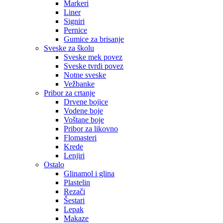
Markeri
Liner
Signiri
Pernice
Gumice za brisanje
Sveske za školu
Sveske mek povez
Sveske tvrdi povez
Notne sveske
Vežbanke
Pribor za crtanje
Drvene bojice
Vodene boje
Voštane boje
Pribor za likovno
Flomasteri
Krede
Lenjiri
Ostalo
Glinamol i glina
Plastelin
Rezači
Šestari
Lepak
Makaze