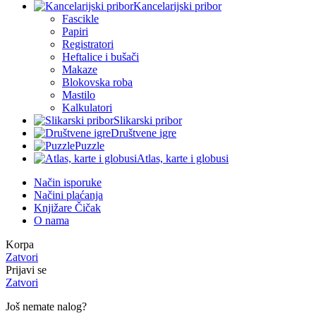
Kancelarijski pribor
Fascikle
Papiri
Registratori
Heftalice i bušači
Makaze
Blokovska roba
Mastilo
Kalkulatori
Slikarski pribor
Društvene igre
Puzzle
Atlas, karte i globusi
Način isporuke
Načini plaćanja
Knjižare Čičak
O nama
Korpa
Zatvori
Prijavi se
Zatvori
Još nemate nalog?