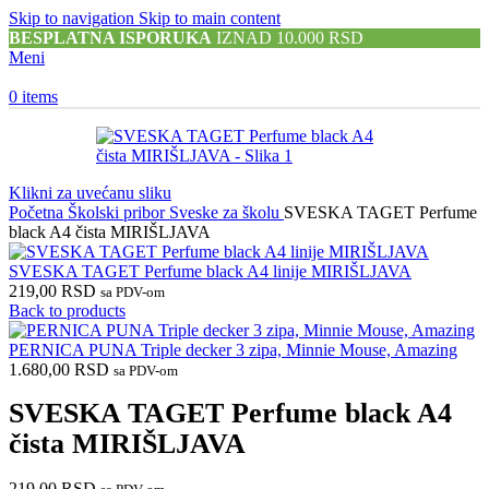
Skip to navigation
Skip to main content
BESPLATNA ISPORUKA
IZNAD 10.000 RSD
Meni
0
items
Klikni za uvećanu sliku
Početna
Školski pribor
Sveske za školu
SVESKA TAGET Perfume
black A4 čista MIRIŠLJAVA
SVESKA TAGET Perfume black A4 linije MIRIŠLJAVA
219,00
RSD
sa PDV-om
Back to products
PERNICA PUNA Triple decker 3 zipa, Minnie Mouse, Amazing
1.680,00
RSD
sa PDV-om
SVESKA TAGET Perfume black A4
čista MIRIŠLJAVA
219,00
RSD