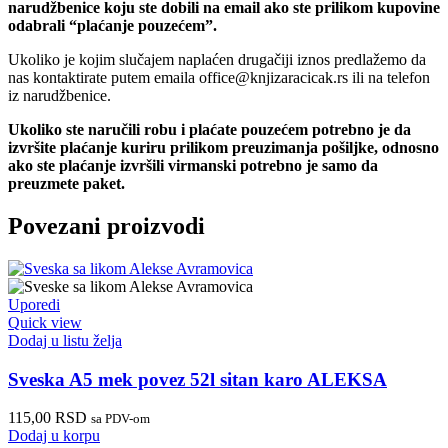
narudžbenice koju ste dobili na email ako ste prilikom kupovine
odabrali “plaćanje pouzećem”.
Ukoliko je kojim slučajem naplaćen drugačiji iznos predlažemo da
nas kontaktirate putem emaila office@knjizaracicak.rs ili na telefon
iz narudžbenice.
Ukoliko ste naručili robu i plaćate pouzećem potrebno je da
izvršite plaćanje kuriru prilikom preuzimanja pošiljke, odnosno
ako ste plaćanje izvršili virmanski potrebno je samo da
preuzmete paket.
Povezani proizvodi
Uporedi
Quick view
Dodaj u listu želja
Sveska A5 mek povez 52l sitan karo ALEKSA
115,00
RSD
sa PDV-om
Dodaj u korpu