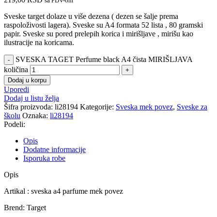
sa PDV-om
Sveske target dolaze u više dezena ( dezen se šalje prema
raspoloživosti lagera). Sveske su A4 formata 52 lista , 80 gramski
papir. Sveske su pored prelepih korica i mirišljave , mirišu kao
ilustracije na koricama.
SVESKA TAGET Perfume black A4 čista MIRIŠLJAVA
količina
Dodaj u korpu
Uporedi
Dodaj u listu želja
Šifra proizvoda:
li28194
Kategorije:
Sveska mek povez
,
Sveske za
školu
Oznaka:
li28194
Podeli:
Opis
Dodatne informacije
Isporuka robe
Opis
Artikal : sveska a4 parfume mek povez
Brend: Target