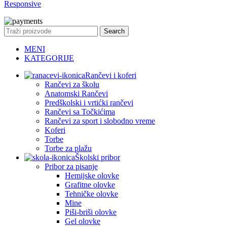
Responsive
Search
MENI
KATEGORIJE
Rančevi i koferi
Rančevi za školu
Anatomski Rančevi
Predškolski i vrtićki rančevi
Rančevi sa Točkićima
Rančevi za sport i slobodno vreme
Koferi
Torbe
Torbe za plažu
Školski pribor
Pribor za pisanje
Hemijske olovke
Grafitne olovke
Tehničke olovke
Mine
Piši-briši olovke
Gel olovke