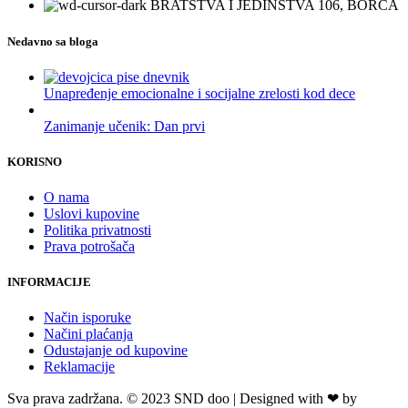
BRATSTVA I JEDINSTVA 106, BORČA
Nedavno sa bloga
Unapređenje emocionalne i socijalne zrelosti kod dece
Zanimanje učenik: Dan prvi
KORISNO
O nama
Uslovi kupovine
Politika privatnosti
Prava potrošača
INFORMACIJE
Način isporuke
Načini plaćanja
Odustajanje od kupovine
Reklamacije
Sva prava zadržana. © 2023 SND doo | Designed with ❤ by