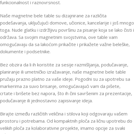
funkcionalnost i raznovrsnost.
Naše magnetne bele table su dizajnirane za različita
podešavanja, uključujući domove, učionice, kancelarije i još mnogo
toga. Nude glatku i izdržljivu površinu za pisanje koja se lako čisti i
održava. Sa svojim magnetnim svojstvima, ove table vam
omogućavaju da sa lakoćom prikačite i prikažete važne beleške,
dokumente i podsetnike.
Bez obzira da li ih koristite za sesije razmišljanja, podučavanje,
planiranje ili umetničko izražavanje, naše magnetne bele table
pružaju prazno platno za vaše ideje. Pogodni su za upotrebu sa
markerima za suvo brisanje, omogućavajući vam da pišete,
crtate i brišete bez napora, što ih čini savršenim za prezentacije,
podučavanje ili jednostavno zapisivanje ideja.
Birajte između različitih veličina i stilova koji odgovaraju vašem
prostoru i potrebama. Od kompaktnih ploča za ličnu upotrebu do
velikih ploča za kolaborativne projekte, imamo opcije za svaki