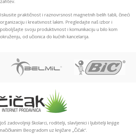
zahtev.
Iskusite praktičnost i raznovrsnost magnetnih belih tabli, čineći
organizaciju i kreativnost lakim. Pregledajte naš izbor i
poboljšajte svoju produktivnost i komunikaciju u bilo kom
okruženju, od učionica do kućnih kancelarija.
Još zadovoljniji školarci, roditelji, slavljenici i ljubitelji knjige
načičkanim Beogradom uz knjižare „Čičak“.