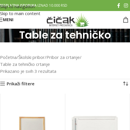
BESPLATNA ISPORUKA
IZNAD 10.000 RSD
Skip to navigation
Skip to main content
MENI
Table za tehničko
crtanje
Početna
Školski pribor
Pribor za crtanje
Table za tehničko crtanje
Prikazano je svih 3 rezultata
Prikaži filtere