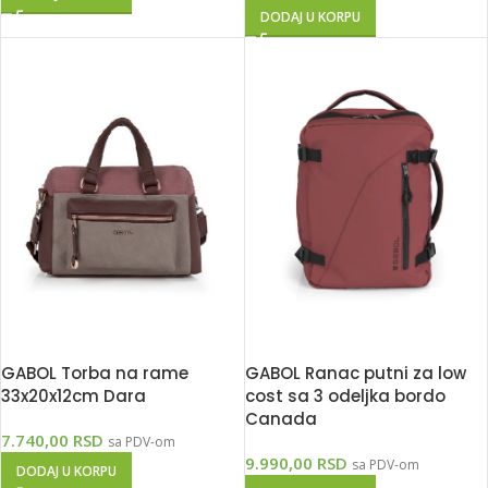
DODAJ U KORPU
GABOL Torba na rame
GABOL Ranac putni za low
33x20x12cm Dara
cost sa 3 odeljka bordo
Canada
7.740,00
RSD
sa PDV-om
9.990,00
RSD
sa PDV-om
DODAJ U KORPU