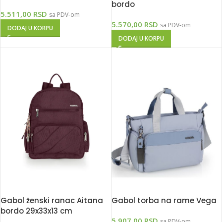
bordo
5.511,00
RSD
sa PDV-om
5.570,00
RSD
sa PDV-om
DODAJ U KORPU
DODAJ U KORPU
Gabol ženski ranac Aitana
Gabol torba na rame Vega
bordo 29x33x13 cm
5.907,00
RSD
sa PDV-om