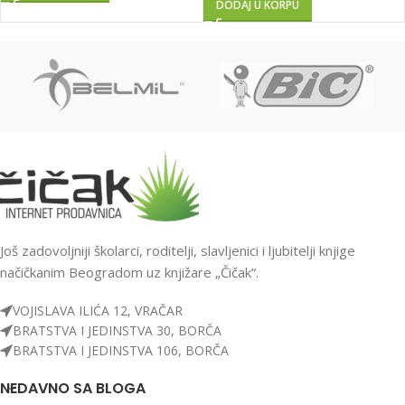
DODAJ U KORPU
Još zadovoljniji školarci, roditelji, slavljenici i ljubitelji knjige
načičkanim Beogradom uz knjižare „Čičak“.
VOJISLAVA ILIĆA 12, VRAČAR
BRATSTVA I JEDINSTVA 30, BORČA
BRATSTVA I JEDINSTVA 106, BORČA
NEDAVNO SA BLOGA