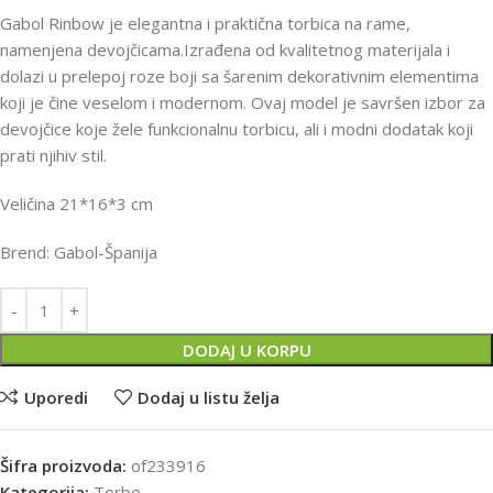
Gabol Rinbow je elegantna i praktična torbica na rame,
namenjena devojčicama.Izrađena od kvalitetnog materijala i
dolazi u prelepoj roze boji sa šarenim dekorativnim elementima
koji je čine veselom i modernom. Ovaj model je savršen izbor za
devojčice koje žele funkcionalnu torbicu, ali i modni dodatak koji
prati njihiv stil.
Veličina 21*16*3 cm
Brend: Gabol-Španija
DODAJ U KORPU
Uporedi
Dodaj u listu želja
Šifra proizvoda:
of233916
Kategorija:
Torbe