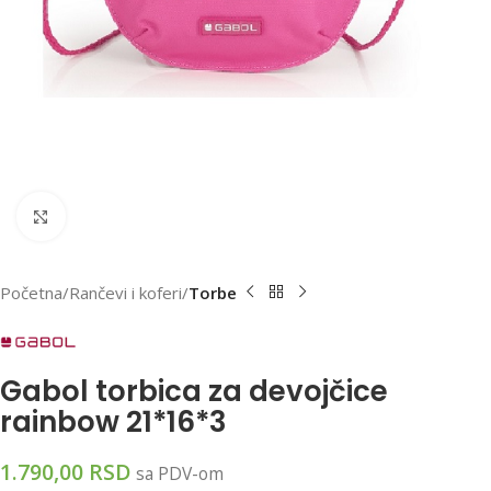
Klikni za uvećanu sliku
Početna
Rančevi i koferi
Torbe
Gabol torbica za devojčice
rainbow 21*16*3
1.790,00
RSD
sa PDV-om