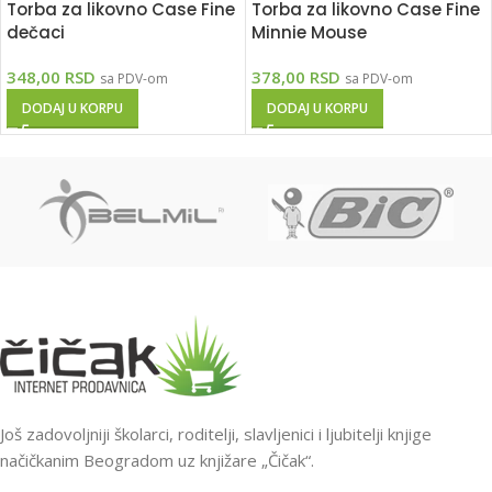
Torba za likovno Case Fine
Torba za likovno Case Fine
dečaci
Minnie Mouse
348,00
RSD
378,00
RSD
sa PDV-om
sa PDV-om
DODAJ U KORPU
DODAJ U KORPU
Još zadovoljniji školarci, roditelji, slavljenici i ljubitelji knjige
načičkanim Beogradom uz knjižare „Čičak“.