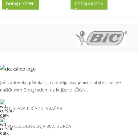
DODAJ U KORPU
DODAJ U KORPU
Još zadovoljniji školarci, roditelji, slavljenici i ljubitelji knjige
načičkanim Beogradom uz knjižare „Čičak“.
VOJISLAVA ILIĆA 12, VRAČAR
TRG OSLOBOĐENJA 80V, BORČA