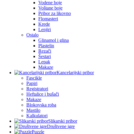
Vodene boje
Voštane boje
Pribor za likovno
Flomasteri
Krede
Lenjiri
Ostalo
Glinamol i glina
Plastelin
Rezači
Šestari
Lepak
Makaze
Kancelarijski pribor
Fascikle
Papiri
Registratori
Heftalice i bušači
Makaze
Blokovska roba
Mastilo
Kalkulatori
Slikarski pribor
Društvene igre
Puzzle