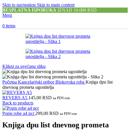
Skip to navigation
Skip to main content
BESPLATNA ISPORUKA
IZNAD 10.000 RSD
Meni
0
items
Klikni za uvećanu sliku
Početna
Kancelarijski pribor
Blokovska roba
Knjiga dpu list
dnevnog prometa ugostitelja
REVERS A5
145,00
RSD
sa PDV-om
Back to products
Popis robe a4 ncr
299,00
RSD
sa PDV-om
Knjiga dpu list dnevnog prometa