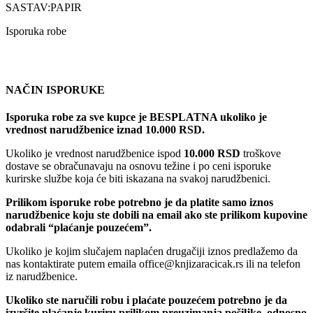
SASTAV:PAPIR
Isporuka robe
NAČIN ISPORUKE
Isporuka robe za sve kupce je BESPLATNA ukoliko je
vrednost narudžbenice iznad 10.000 RSD.
Ukoliko je vrednost narudžbenice ispod
10.000 RSD
troškove
dostave se obračunavaju na osnovu težine i po ceni isporuke
kurirske službe koja će biti iskazana na svakoj narudžbenici.
Prilikom isporuke robe potrebno je da platite samo iznos
narudžbenice koju ste dobili na email ako ste prilikom kupovine
odabrali “plaćanje pouzećem”.
Ukoliko je kojim slučajem naplaćen drugačiji iznos predlažemo da
nas kontaktirate putem emaila office@knjizaracicak.rs ili na telefon
iz narudžbenice.
Ukoliko ste naručili robu i plaćate pouzećem potrebno je da
izvršite plaćanje kuriru prilikom preuzimanja pošiljke, odnosno