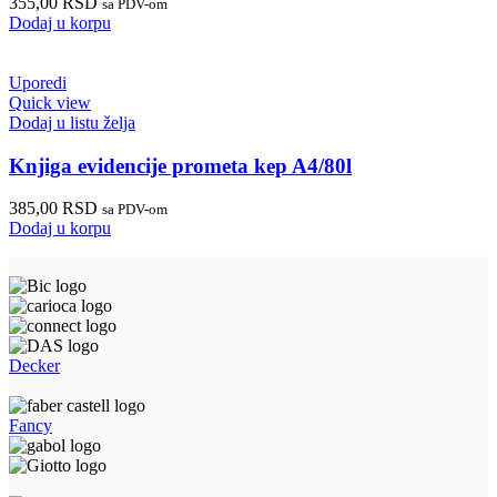
355,00
RSD
sa PDV-om
Dodaj u korpu
Uporedi
Quick view
Dodaj u listu želja
Knjiga evidencije prometa kep A4/80l
385,00
RSD
sa PDV-om
Dodaj u korpu
Decker
Fancy