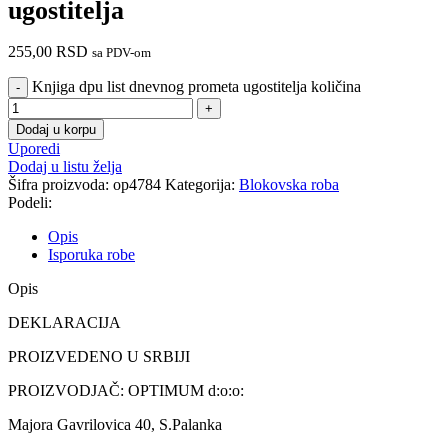
ugostitelja
255,00
RSD
sa PDV-om
Knjiga dpu list dnevnog prometa ugostitelja količina
Dodaj u korpu
Uporedi
Dodaj u listu želja
Šifra proizvoda:
op4784
Kategorija:
Blokovska roba
Podeli:
Opis
Isporuka robe
Opis
DEKLARACIJA
PROIZVEDENO U SRBIJI
PROIZVODJAČ: OPTIMUM d:o:o:
Majora Gavrilovica 40, S.Palanka