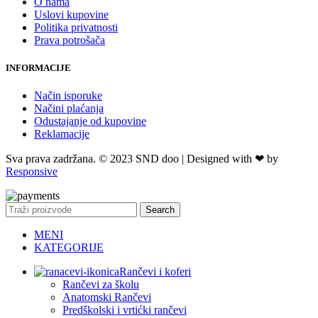
O nama
Uslovi kupovine
Politika privatnosti
Prava potrošača
INFORMACIJE
Način isporuke
Načini plaćanja
Odustajanje od kupovine
Reklamacije
Sva prava zadržana. © 2023 SND doo | Designed with ❤ by
Responsive
Search
MENI
KATEGORIJE
Rančevi i koferi
Rančevi za školu
Anatomski Rančevi
Predškolski i vrtićki rančevi