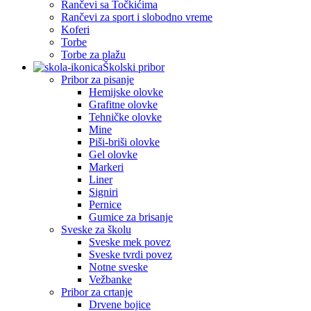
Rančevi sa Točkićima
Rančevi za sport i slobodno vreme
Koferi
Torbe
Torbe za plažu
Školski pribor
Pribor za pisanje
Hemijske olovke
Grafitne olovke
Tehničke olovke
Mine
Piši-briši olovke
Gel olovke
Markeri
Liner
Signiri
Pernice
Gumice za brisanje
Sveske za školu
Sveske mek povez
Sveske tvrdi povez
Notne sveske
Vežbanke
Pribor za crtanje
Drvene bojice