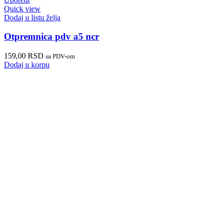
Quick view
Dodaj u listu želja
Otpremnica pdv a5 ncr
159,00
RSD
sa PDV-om
Dodaj u korpu