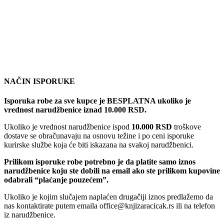
NAČIN ISPORUKE
Isporuka robe za sve kupce je BESPLATNA ukoliko je
vrednost narudžbenice iznad 10.000 RSD.
Ukoliko je vrednost narudžbenice ispod
10.000 RSD
troškove
dostave se obračunavaju na osnovu težine i po ceni isporuke
kurirske službe koja će biti iskazana na svakoj narudžbenici.
Prilikom isporuke robe potrebno je da platite samo iznos
narudžbenice koju ste dobili na email ako ste prilikom kupovine
odabrali “plaćanje pouzećem”.
Ukoliko je kojim slučajem naplaćen drugačiji iznos predlažemo da
nas kontaktirate putem emaila office@knjizaracicak.rs ili na telefon
iz narudžbenice.