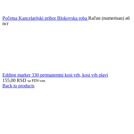
Početna
Kancelarijski pribor
Blokovska roba
Račun (numerisan) a6
ncr
Edding marker 330 permanentni kosi vrh, kosi vrh plavi
155,00
RSD
sa PDV-om
Back to products