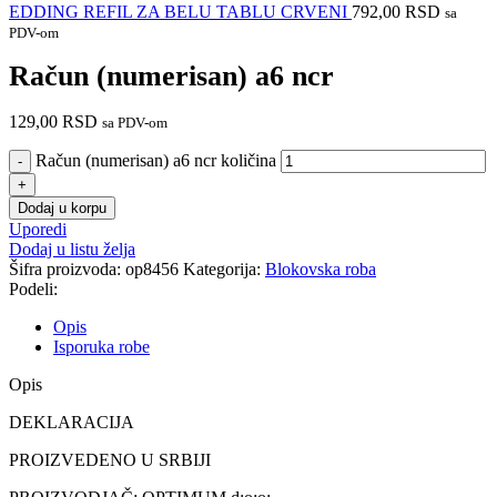
EDDING REFIL ZA BELU TABLU CRVENI
792,00
RSD
sa
PDV-om
Račun (numerisan) a6 ncr
129,00
RSD
sa PDV-om
Račun (numerisan) a6 ncr količina
Dodaj u korpu
Uporedi
Dodaj u listu želja
Šifra proizvoda:
op8456
Kategorija:
Blokovska roba
Podeli:
Opis
Isporuka robe
Opis
DEKLARACIJA
PROIZVEDENO U SRBIJI