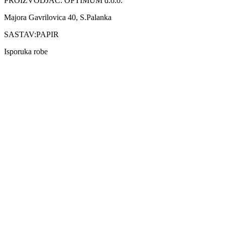
PROIZVODJAČ: OPTIMUM d:o:o:
Majora Gavrilovica 40, S.Palanka
SASTAV:PAPIR
Isporuka robe