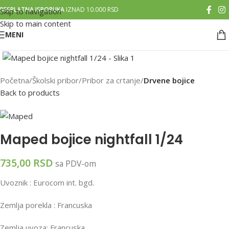
BESPLATNA ISPORUKA
IZNAD 10.000 RSD
Skip to navigation
Skip to main content
MENI
Klikni za uvećanu sliku
Početna
Školski pribor
Pribor za crtanje
Drvene bojice
Back to products
Maped bojice nightfall 1/24
735,00
RSD
sa PDV-om
Uvoznik : Eurocom int. bgd.
Zemlja porekla : Francuska
Zemlja uvoza: Francuska