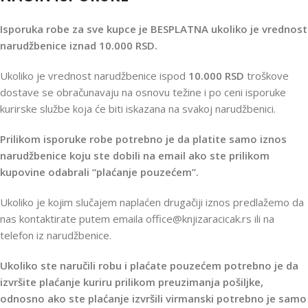
Isporuka robe za sve kupce je BESPLATNA ukoliko je vrednost
narudžbenice iznad 10.000 RSD.
Ukoliko je vrednost narudžbenice ispod
10.000 RSD
troškove
dostave se obračunavaju na osnovu težine i po ceni isporuke
kurirske službe koja će biti iskazana na svakoj narudžbenici.
Prilikom isporuke robe potrebno je da platite samo iznos
narudžbenice koju ste dobili na email ako ste prilikom
kupovine odabrali “plaćanje pouzećem”.
Ukoliko je kojim slučajem naplaćen drugačiji iznos predlažemo da
nas kontaktirate putem emaila office@knjizaracicak.rs ili na
telefon iz narudžbenice.
Ukoliko ste naručili robu i plaćate pouzećem potrebno je da
izvršite plaćanje kuriru prilikom preuzimanja pošiljke,
odnosno ako ste plaćanje izvršili virmanski potrebno je samo