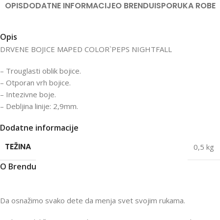
OPIS
DODATNE INFORMACIJE
O BRENDU
ISPORUKA ROBE
Opis
DRVENE BOJICE MAPED COLOR`PEPS NIGHTFALL
– Trouglasti oblik bojice.
– Otporan vrh bojice.
– Intezivne boje.
– Debljina linije: 2,9mm.
Dodatne informacije
TEŽINA
0,5 kg
O Brendu
Da osnažimo svako dete da menja svet svojim rukama.