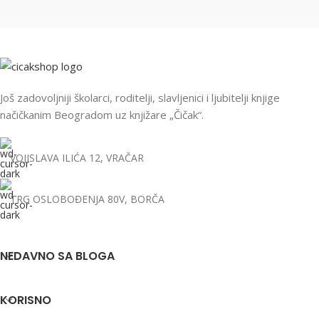
Još zadovoljniji školarci, roditelji, slavljenici i ljubitelji knjige
načičkanim Beogradom uz knjižare „Čičak“.
VOJISLAVA ILIĆA 12, VRAČAR
TRG OSLOBOĐENJA 80V, BORČA
NEDAVNO SA BLOGA
KORISNO