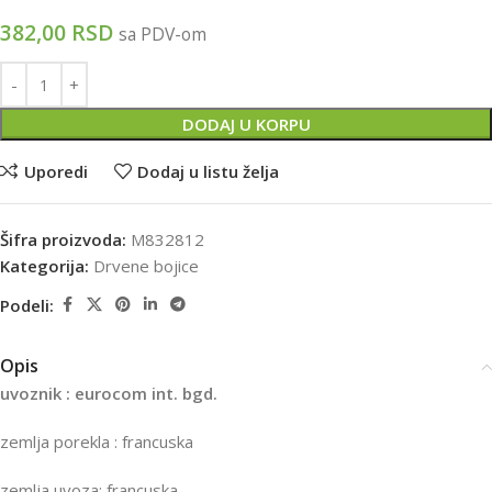
382,00
RSD
sa PDV-om
DODAJ U KORPU
Uporedi
Dodaj u listu želja
Šifra proizvoda:
M832812
Kategorija:
Drvene bojice
Podeli:
Opis
uvoznik : eurocom int. bgd.
zemlja porekla : francuska
zemlja uvoza: francuska