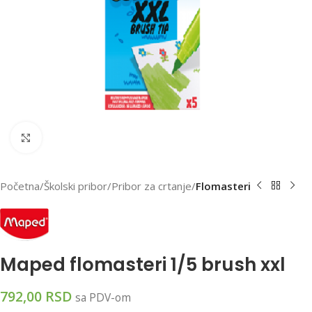
Klikni za uvećanu sliku
Početna
Školski pribor
Pribor za crtanje
Flomasteri
Maped flomasteri 1/5 brush xxl
792,00
RSD
sa PDV-om