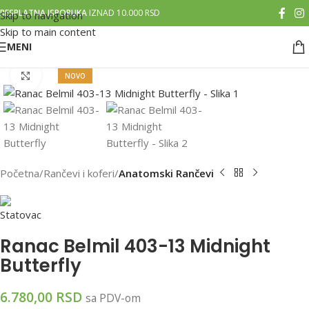
BESPLATNA ISPORUKA
IZNAD 10.000 RSD
Skip to navigation
Skip to main content
MENI
Klikni za uvećanu sliku
NOVO
Početna
Rančevi i koferi
Anatomski Rančevi
Ranac Belmil 403-13 Midnight
Butterfly
6.780,00
RSD
sa PDV-om