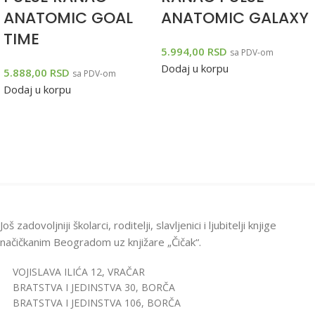
ANATOMIC GOAL
ANATOMIC GALAXY
TIME
5.994,00
RSD
sa PDV-om
Dodaj u korpu
5.888,00
RSD
sa PDV-om
Dodaj u korpu
Još zadovoljniji školarci, roditelji, slavljenici i ljubitelji knjige
načičkanim Beogradom uz knjižare „Čičak“.
VOJISLAVA ILIĆA 12, VRAČAR
BRATSTVA I JEDINSTVA 30, BORČA
BRATSTVA I JEDINSTVA 106, BORČA