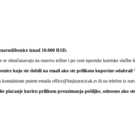
 narudžbenice iznad 10.000 RSD.
 se obračunavaju na osnovu težine i po ceni isporuke kurirske službe k
benice koju ste dobili na email ako ste prilikom kupovine odabrali
kontaktirate putem emaila office@knjizaracicak.rs ili na telefon iz nar
šite plaćanje kuriru prilikom preuzimanja pošiljke, odnosno ako st