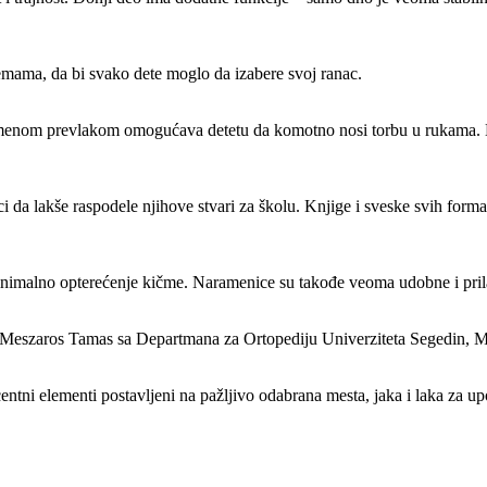
temama, da bi svako dete moglo da izabere svoj ranac.
umenom prevlakom omogućava detetu da komotno nosi torbu u rukama. Dr
i da lakše raspodele njihove stvari za školu. Knjige i sveske svih form
minimalno opterećenje kičme. Naramenice su takođe veoma udobne i pri
r. Meszaros Tamas sa Departmana za Ortopediju Univerziteta Segedin, 
ntni elementi postavljeni na pažljivo odabrana mesta, jaka i laka za upo