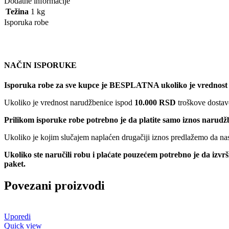
Dodatne informacije
Težina
1 kg
Isporuka robe
NAČIN ISPORUKE
Isporuka robe za sve kupce je BESPLATNA ukoliko je vrednost
Ukoliko je vrednost narudžbenice ispod
10.000 RSD
troškove dostave
Prilikom isporuke robe potrebno je da platite samo iznos narudž
Ukoliko je kojim slučajem naplaćen drugačiji iznos predlažemo da nas 
Ukoliko ste naručili robu i plaćate pouzećem potrebno je da izvr
paket.
Povezani proizvodi
Uporedi
Quick view