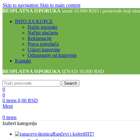
Skip to navigation
Skip to main content
BESPLATNA ISPORUKA
iznad 10.000 RSD i proizvode koji nis
INFO ZA KUPCE
Način isporuke
Načini plaćanja
Reklamacije
Prava potrošača
Uslovi kupovine
Odustajanje od kupovine
Kontakt
BESPLATNA ISPORUKA
IZNAD 10.000 RSD
Search
0
0
0
items
0,00
RSD
Meni
0
items
Izaberi kategoriju
Rančevi i koferi
HIT!