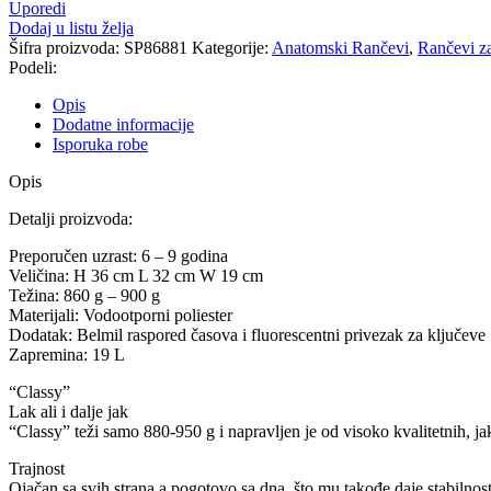
Uporedi
Dodaj u listu želja
Šifra proizvoda:
SP86881
Kategorije:
Anatomski Rančevi
,
Rančevi z
Podeli:
Opis
Dodatne informacije
Isporuka robe
Opis
Detalji proizvoda:
Preporučen uzrast: 6 – 9 godina
Veličina: H 36 cm L 32 cm W 19 cm
Težina: 860 g – 900 g
Materijali: Vodootporni poliester
Dodatak: Belmil raspored časova i fluorescentni privezak za ključeve
Zapremina: 19 L
“Classy”
Lak ali i dalje jak
“Classy” teži samo 880-950 g i napravljen je od visoko kvalitetnih, ja
Trajnost
Ojačan sa svih strana a pogotovo sa dna, što mu takođe daje stabilnost