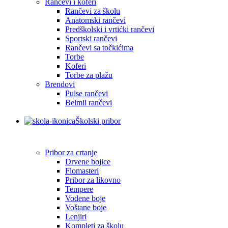
Rančevi i koferi
Rančevi za školu
Anatomski rančevi
Predškolski i vrtićki rančevi
Sportski rančevi
Rančevi sa točkićima
Torbe
Koferi
Torbe za plažu
Brendovi
Pulse rančevi
Belmil rančevi
Školski pribor
Pribor za crtanje
Drvene bojice
Flomasteri
Pribor za likovno
Tempere
Vodene boje
Voštane boje
Lenjiri
Kompleti za školu