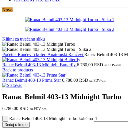
Novo
Klikni za uvećanu sliku
Početna
Rančevi i koferi
Anatomski Rančevi
Ranac Belmil 403-13 M
Ranac Belmil 403-13 Midnight Butterfly
6.780,00
RSD
sa PDV-om
Back to products
Ranac Belmil 403-13 Prima Star
6.780,00
RSD
sa PDV-om
Ranac Belmil 403-13 Midnight Turbo
6.780,00
RSD
sa PDV-om
Ranac Belmil 403-13 Midnight Turbo količina
Dodaj u korpu