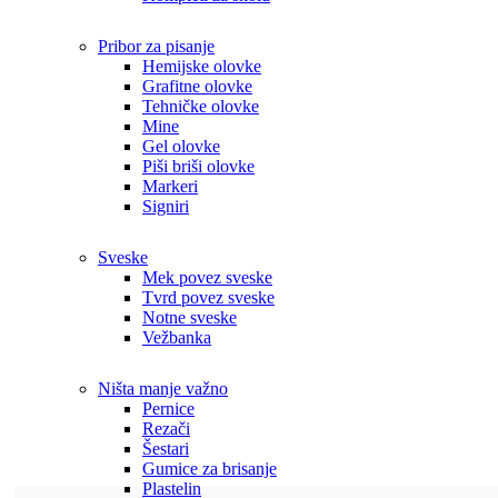
Pribor za pisanje
Hemijske olovke
Grafitne olovke
Tehničke olovke
Mine
Gel olovke
Piši briši olovke
Markeri
Signiri
Sveske
Mek povez sveske
Tvrd povez sveske
Notne sveske
Vežbanka
Ništa manje važno
Pernice
Rezači
Šestari
Gumice za brisanje
Plastelin