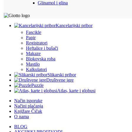
Glinamol i glina
Kancelarijski pribor
Fascikle
Papir
Registratori
Heftalice i bušači
Makaze
Blokovska roba
Mastilo
Kalkulatori
Slikarski pribor
Društvene igre
Puzzle
Atlas, karte i globusi
Način isporuke
Načini plaćanja
Knjižare Čičak
O nama
BLOG
AKCIJSKI PROIZVODI