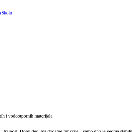
a školu
kih i vodootpornih materijala.
 i trajnost. Donji deo ima dodatne funkcije – samo dno je veoma stabiln