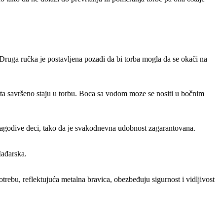
uga ručka je postavljena pozadi da bi torba mogla da se okači na
ata savršeno staju u torbu. Boca sa vodom moze se nositi u bočnim
lagodive deci, tako da je svakodnevna udobnost zagarantovana.
Mađarska.
trebu, reflektujuća metalna bravica, obezbeđuju sigurnost i vidljivost