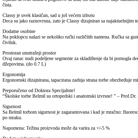
čista.
Classy je uvek klasičan, sad u još većem izboru
Deca su jako raznovrsna, zato je Classy dizajniran sa najaktuelnijim 
Dodatne osobine
Na poklopcu nalazi se nekoliko ručki različitih namena. Ručka sa g
čiviluk.
Prostoran unutrašnji prostor
Ovaj ranac nudi podeljene segmente za skladištenje da bi pomogla dec
džepovima. (do 0.7 L)
Ergonomija
Ergonomski dizajnirana, tapacirana zadnja strana torbe obezbeđuje 
Preporučeno od Doktora Specijaliste!
“Školske torbe Belmil su ortopedski i anatomski izvrsne! ” – Prof.D
Sigurnost
Sa Belmil torbom sigurnost je zagarantovana i kad je mračno: fluoresce
po mraku.
Napomena: Težina proizvoda može da varira za +/-5 %