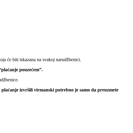
oja će biti iskazana na svakoj narudžbenici.
 “plaćanje pouzećem”.
udžbenice.
e plaćanje izvršili virmanski potrebno je samo da preuzmete