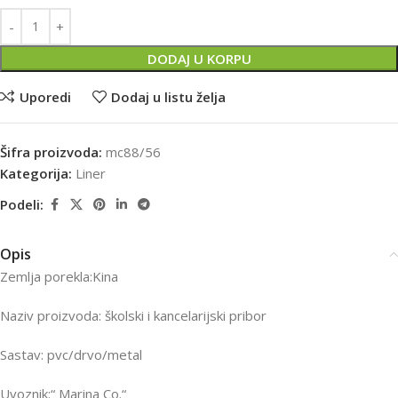
DODAJ U KORPU
Uporedi
Dodaj u listu želja
Šifra proizvoda:
mc88/56
Kategorija:
Liner
Podeli:
Opis
Zemlja porekla:Kina
Naziv proizvoda: školski i kancelarijski pribor
Sastav: pvc/drvo/metal
Uvoznik:“ Marina Co.“