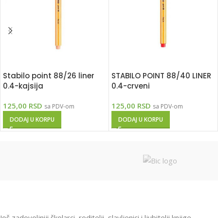
Stabilo point 88/26 liner
STABILO POINT 88/40 LINER
0.4-kajsija
0.4-crveni
125,00
RSD
125,00
RSD
sa PDV-om
sa PDV-om
DODAJ U KORPU
DODAJ U KORPU
Još zadovoljniji školarci, roditelji, slavljenici i ljubitelji knjige