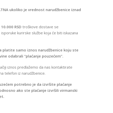
ATNA ukoliko je vrednost narudžbenice iznad
d
10.000 RSD
troškove dostave se
isporuke kurirske službe koja će biti iskazana
a platite samo iznos narudžbenice koju ste
ovine odabrali “plaćanje pouzećem”.
ačiji iznos predlažemo da nas kontaktirate
 na telefon iz narudžbenice.
ouzećem potrebno je da izvršite plaćanje
 odnosno ako ste plaćanje izvršili virmanski
et.