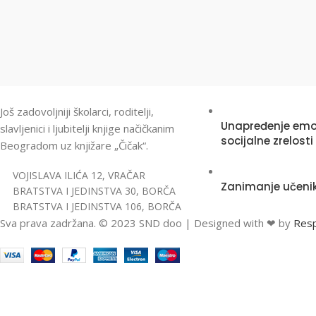
NEDAVNO SA BL
Još zadovoljniji školarci, roditelji,
Unapređenje emo
slavljenici i ljubitelji knjige načičkanim
socijalne zrelost
Beogradom uz knjižare „Čičak“.
VOJISLAVA ILIĆA 12, VRAČAR
Zanimanje učenik
BRATSTVA I JEDINSTVA 30, BORČA
BRATSTVA I JEDINSTVA 106, BORČA
Sva prava zadržana. © 2023 SND doo | Designed with ❤ by
Res