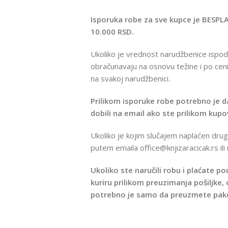
Isporuka robe za sve kupce je BESPL
10.000 RSD.
Ukoliko je vrednost narudžbenice ispo
obračunavaju na osnovu težine i po ceni 
na svakoj narudžbenici.
Prilikom isporuke robe potrebno je d
dobili na email ako ste prilikom kup
Ukoliko je kojim slučajem naplaćen drug
putem emaila office@knjizaracicak.rs ili
Ukoliko ste naručili robu i plaćate p
kuriru prilikom preuzimanja pošiljke,
potrebno je samo da preuzmete pak