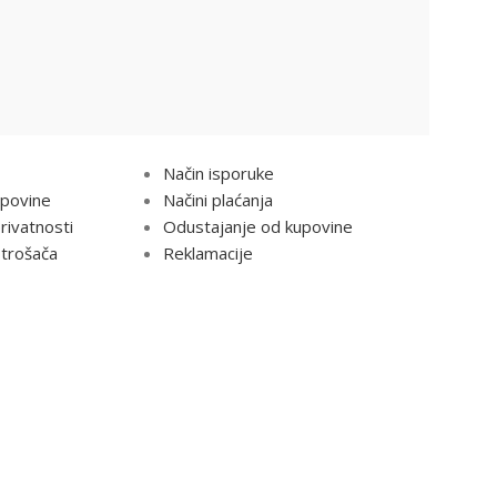
NO
INFORMACIJE
Način isporuke
upovine
Načini plaćanja
privatnosti
Odustajanje od kupovine
trošača
Reklamacije