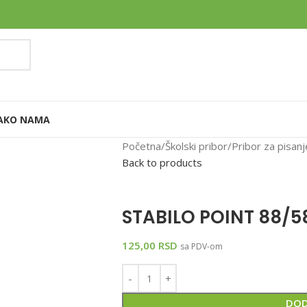
AK
O NAMA
Početna
Školski pribor
Pribor za pisanj
Back to products
STABILO POINT 88/58
125,00
RSD
sa PDV-om
DOD