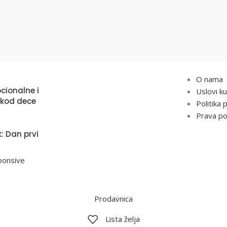
OGA
KORIS
O nama
cionalne i
Uslovi k
i kod dece
Politika 
Prava po
: Dan prvi
ponsive
Prodavnica
Lista želja