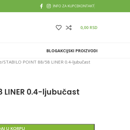
INFO ZA KUPCE
KONTAKT
0,00
RSD
BLOG
AKCIJSKI PROIZVODI
e
STABILO POINT 88/58 LINER 0.4-ljubučast
 LINER 0.4-ljubučast
AJ U KORPU