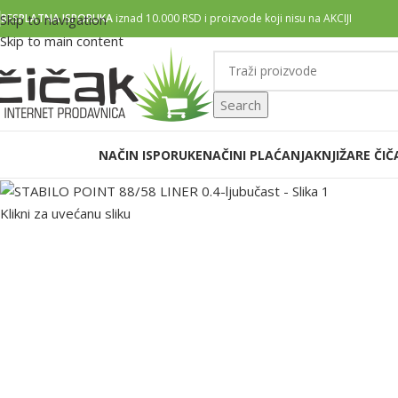
Skip to navigation
BESPLATNA ISPORUKA
iznad 10.000 RSD i proizvode koji nisu na AKCIJI
Skip to main content
Search
zaberi kategoriju
NAČIN ISPORUKE
NAČINI PLAĆANJA
KNJIŽARE ČIČ
Klikni za uvećanu sliku