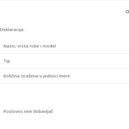
O
Deklaracija:
Naziv, vrsta robe i model
Tip
Količina izražena u jedinici mere
Poslovno ime dobavljač