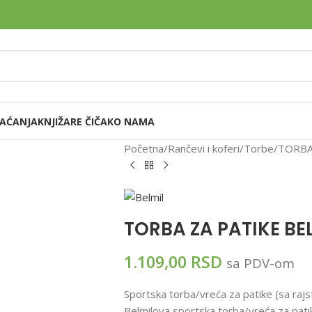
LAĆANJA
KNJIŽARE ČIČAK
O NAMA
Početna
Rančevi i koferi
Torbe
TORBA 
TORBA ZA PATIKE BEL
1.109,00
RSD
sa PDV-om
Sportska torba/vreća za patike (sa raj
Belmilova sportska torba/vreća za pati