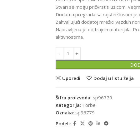
Stvari se mogu pričvrstiti uzicom. Veoma
Dodatna pregrada sa rajsferšlusom je do
Zahvaljujući dodatoj mrežici vazduh nor
Napravljena je od trajnih materijala. P
aktivnostima.
DOD
Uporedi
Dodaj u listu želja
Šifra proizvoda:
sp96779
Kategorija:
Torbe
Oznaka:
sp96779
Podeli: