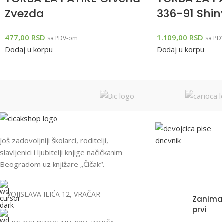
Zvezda
336-91 Shin
477,00
RSD
1.109,00
RSD
sa PDV-om
sa PD
Dodaj u korpu
Dodaj u korpu
NEDAVNO SA BL
Još zadovoljniji školarci, roditelji,
slavljenici i ljubitelji knjige načičkanim
Beogradom uz knjižare „Čičak“.
VOJISLAVA ILIĆA 12, VRAČAR
Zaniman
prvi