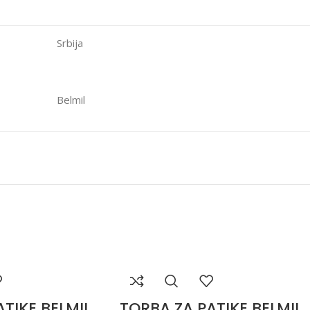
Srbija
Belmil
TIKE BELMIL
TORBA ZA PATIKE BELMIL