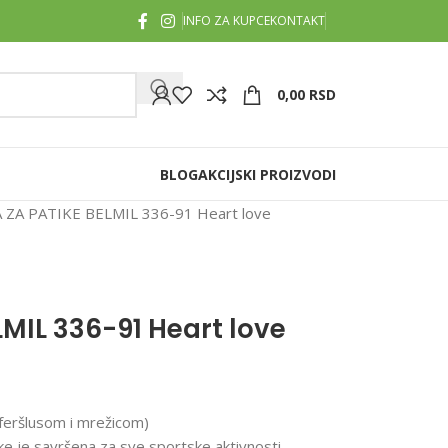
INFO ZA KUPCE
KONTAKT
0,00
RSD
BLOG
AKCIJSKI PROIZVODI
ZA PATIKE BELMIL 336-91 Heart love
MIL 336-91 Heart love
sferšlusom i mrežicom)
ke je savršena za sve sportske aktivnosti.