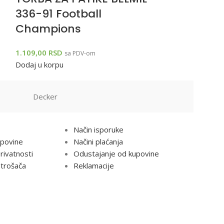
336-91 Football
devojčice
Champions
21*16*3
1.109,00
RSD
1.790,00
RSD
sa PDV-om
sa
Dodaj u korpu
Dodaj u korpu
Decker
NO
INFORMACIJE
Način isporuke
upovine
Načini plaćanja
privatnosti
Odustajanje od kupovine
trošača
Reklamacije