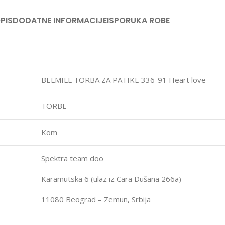
PIS
DODATNE INFORMACIJE
ISPORUKA ROBE
BELMILL TORBA ZA PATIKE 336-91 Heart love
TORBE
Kom
Spektra team doo
Karamutska 6 (ulaz iz Cara Dušana 266a)
11080 Beograd – Zemun, Srbija