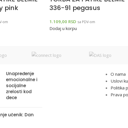
y pink
336-91 pegasus
1.109,00
RSD
V-om
sa PDV-om
Dodaj u korpu
OGA
KORIS
Unapređenje
O nama
emocionalne i
Uslovi k
socijalne
Politika 
zrelosti kod
Prava po
dece
je učenik: Dan