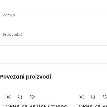
Zemlja
Proizvođač
Povezani proizvodi
TORBA ZA PATIKE Crvena
TORBA ZA PA