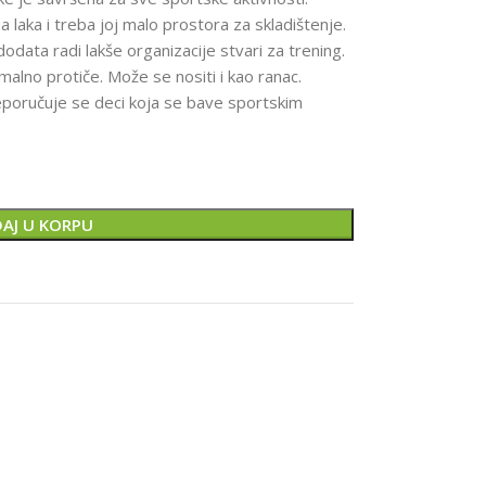
 laka i treba joj malo prostora za skladištenje.
data radi lakše organizacije stvari za trening.
malno protiče. Može se nositi i kao ranac.
reporučuje se deci koja se bave sportskim
AJ U KORPU