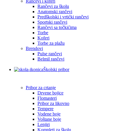
Rančevi i koferi
Rančevi za školu
Anatomski rančevi
Predškolski i vrtićki rančevi
Sportski rančevi
Rančevi sa točkićima
Torbe
Koferi
Torbe za plažu
Brendovi
Pulse rančevi
Belmil rančevi
Školski pribor
Pribor za crtanje
Drvene bojice
Flomasteri
Pribor za likovno
Tempere
Vodene boje
Voštane boje
Lenjiri
Kompleti za školu