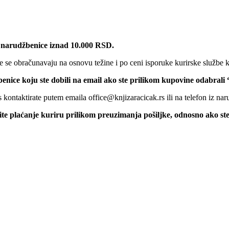
 narudžbenice iznad 10.000 RSD.
 se obračunavaju na osnovu težine i po ceni isporuke kurirske službe k
benice koju ste dobili na email ako ste prilikom kupovine odabrali
kontaktirate putem emaila office@knjizaracicak.rs ili na telefon iz nar
šite plaćanje kuriru prilikom preuzimanja pošiljke, odnosno ako st