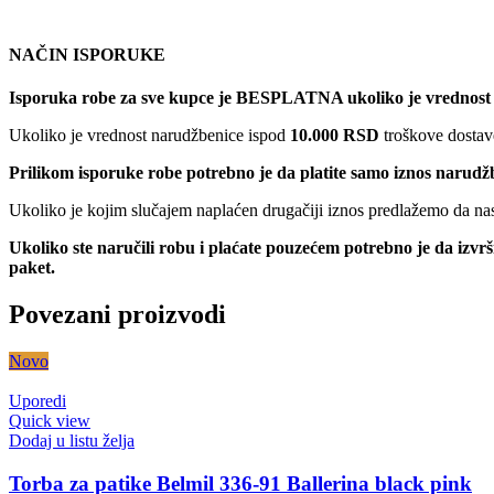
NAČIN ISPORUKE
Isporuka robe za sve kupce je BESPLATNA ukoliko je vrednost
Ukoliko je vrednost narudžbenice ispod
10.000 RSD
troškove dostave
Prilikom isporuke robe potrebno je da platite samo iznos narudž
Ukoliko je kojim slučajem naplaćen drugačiji iznos predlažemo da nas 
Ukoliko ste naručili robu i plaćate pouzećem potrebno je da izvr
paket.
Povezani proizvodi
Novo
Uporedi
Quick view
Dodaj u listu želja
Torba za patike Belmil 336-91 Ballerina black pink