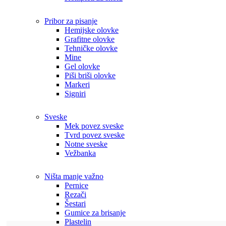
Pribor za pisanje
Hemijske olovke
Grafitne olovke
Tehničke olovke
Mine
Gel olovke
Piši briši olovke
Markeri
Signiri
Sveske
Mek povez sveske
Tvrd povez sveske
Notne sveske
Vežbanka
Ništa manje važno
Pernice
Rezači
Šestari
Gumice za brisanje
Plastelin