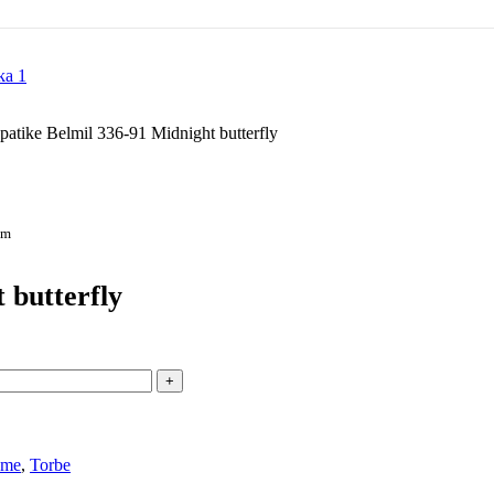
patike Belmil 336-91 Midnight butterfly
om
 butterfly
eme
,
Torbe