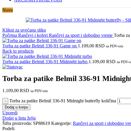
Novo
Klikni za uvećanu sliku
Početna
Rančevi i koferi
Rančevi za sport i slobodno vreme
Torba za 
Torba za patike Belmil 336-91 Game on
1.109,00
RSD
sa PDV-om
Back to products
Torba za patike Belmil 336-91 Midnight turbo
1.109,00
RSD
sa PDV-
Torba za patike Belmil 336-91 Midnight
1.109,00
RSD
sa PDV-om
Torba za patike Belmil 336-91 Midnight butterfly količina
Dodaj u korpu
Uporedi
Dodaj u listu želja
Šifra proizvoda:
SP88619
Kategorije:
Rančevi za sport i slobodno vr
Podeli: