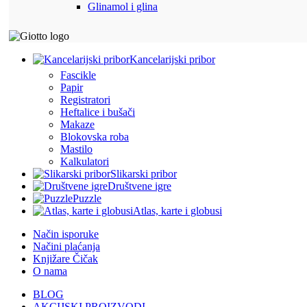
Glinamol i glina
Kancelarijski pribor
Fascikle
Papir
Registratori
Heftalice i bušači
Makaze
Blokovska roba
Mastilo
Kalkulatori
Slikarski pribor
Društvene igre
Puzzle
Atlas, karte i globusi
Način isporuke
Načini plaćanja
Knjižare Čičak
O nama
BLOG
AKCIJSKI PROIZVODI