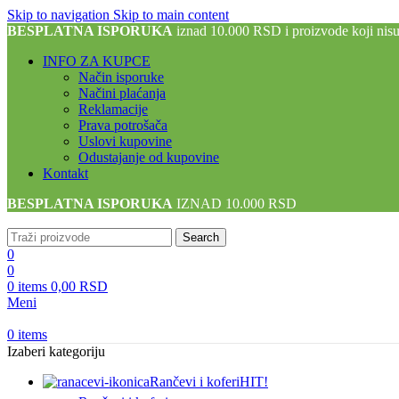
Skip to navigation
Skip to main content
BESPLATNA ISPORUKA
iznad 10.000 RSD i proizvode koji nis
INFO ZA KUPCE
Način isporuke
Načini plaćanja
Reklamacije
Prava potrošača
Uslovi kupovine
Odustajanje od kupovine
Kontakt
BESPLATNA ISPORUKA
IZNAD 10.000 RSD
Search
0
0
0
items
0,00
RSD
Meni
0
items
Izaberi kategoriju
Rančevi i koferi
HIT!